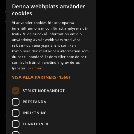
Remotus
Denna webbplats använder
SWEDISH
Sesam
cookies
ENGLISH
Access_Ctrl
Vi använder cookies för att anpassa
GUMMIHÄTTA KIT SILIKON
ALUMINIUMRÖR DISPLAY
innehåll, annonser och för att analysera vår
DEUTSCH
Support
UNDRE M-M500
944280-001
trafik. Vi delar också information om din
938776-001
Teknisk support
användning av vår webbplats med våra
reklam- och analyspartners som kan
Boka service
kombinera den med annan information som
du har tillhandahållit dem eller som de har
Manualer och videoinstruktioner
samlat in från din användning av deras
Om Åkerströms
tjänster.
Läs mer
VISA ALLA PARTNERS
(1568) →
Kontakt
Nyheter
STRIKT NÖDVÄNDIGT
Pressrum
PRESTANDA
Säkerhet och direktiv
INRIKTNING
Allmänna villkor
ALUMINIUMRÖR DISPLAY
HANDTAG MC91/92/96/97
ÖVRE M-M500
300/500J
REACH
FUNKTIONER
938776-000
900965-000