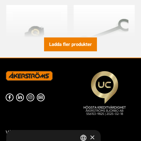
Ladda fler produkter
VRED SW 151003
SKYDDSKÅPA
CHASSIKONTAKT
821617-000
KABELSTYR
943557-000
Våra radiostyrningar – översikt
×