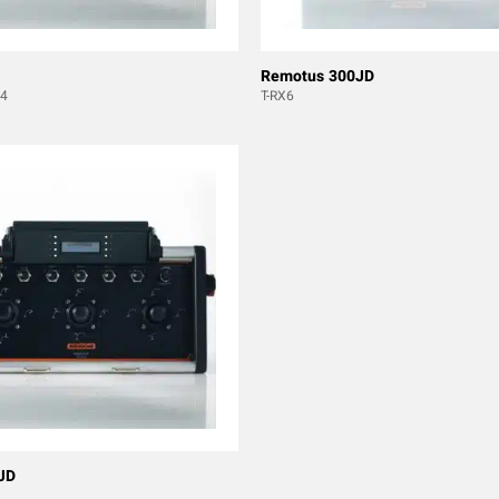
Remotus 300JD
4
T-RX6
JD