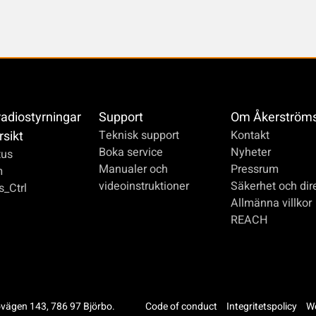
radiostyrningar
Support
Om Åkerström
rsikt
Teknisk support
Kontakt
Boka service
Nyheter
us
Manualer och
Pressrum
m
videoinstruktioner
Säkerhet och dire
_Ctrl
Allmänna villkor
REACH
ovägen 143, 786 97 Björbo.
Code of conduct
Integritetspolicy
We