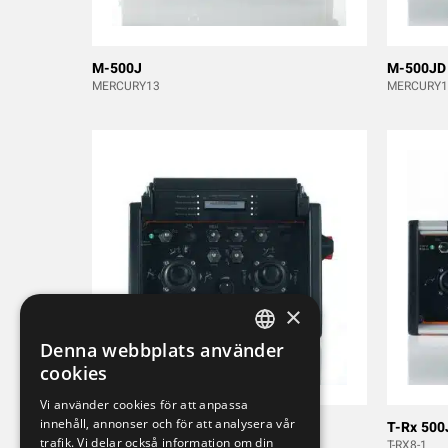
M-500J
M-500JD
MERCURY13
MERCURY1
×
Denna webbplats använder
SWEDISH
cookies
ENGLISH
Vi använder cookies för att anpassa
innehåll, annonser och för att analysera vår
DEUTSCH
T-Rx 300JD
T-Rx 500
trafik. Vi delar också information om din
T-RX6-1
T-RX8-1