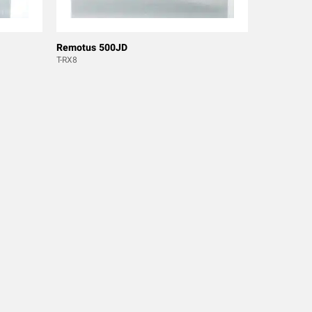
Remotus 500JD
T-RX8