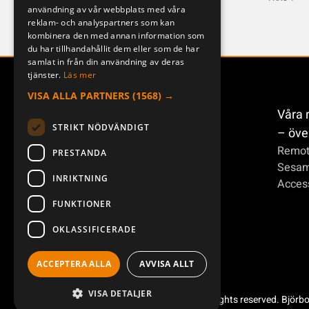
användning av vår webbplats med våra
reklam- och analyspartners som kan
kombinera den med annan information som
du har tillhandahållit dem eller som de har
samlat in från din användning av deras
tjänster.
Läs mer
VISA ALLA PARTNERS
(1568) →
Våra 
STRIKT NÖDVÄNDIGT
– öve
Remot
PRESTANDA
Sesa
INRIKTNING
Access
FUNKTIONER
OKLASSIFICERADE
ACCEPTERA ALLA
AVVISA ALLT
VISA DETALJER
Copyright ©2026 Åkerströms. All rights reserved. Björb