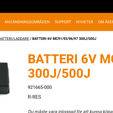
ANVÄNDNINGSOMRÅDEN
SUPPORT
NYHETER
OM ÅKE
BATTERI/LADDARE
/ BATTERI 6V MC91/92/96/97 300J/500J
BATTERI 6V M
300J/500J
921665-000
R-RES
Du måste vara inloggad för att kunna köpa