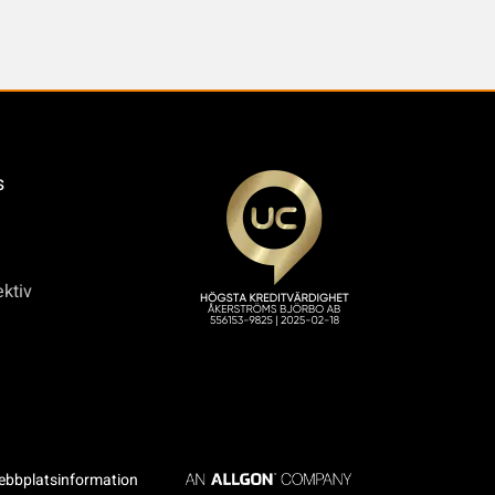
s
ktiv
bbplatsinformation