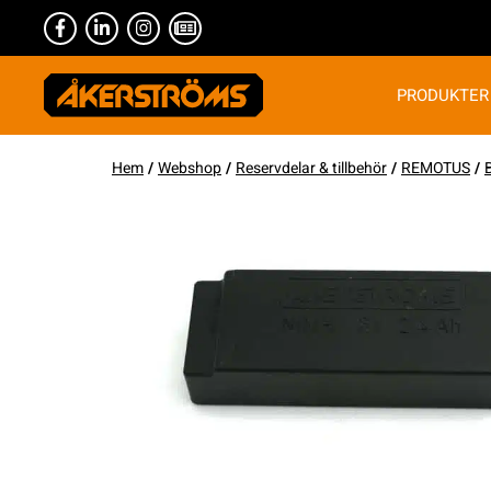
PRODUKTER
Hem
/
Webshop
/
Reservdelar & tillbehör
/
REMOTUS
/