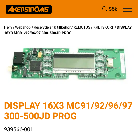
Sök
Hem
/
Webshop
/
Reservdelar & tillbehör
/
REMOTUS
/
KRETSKORT
/ DISPLAY
16X3 MC91/92/96/97 300-500JD PROG
DISPLAY 16X3 MC91/92/96/97
300-500JD PROG
939566-001