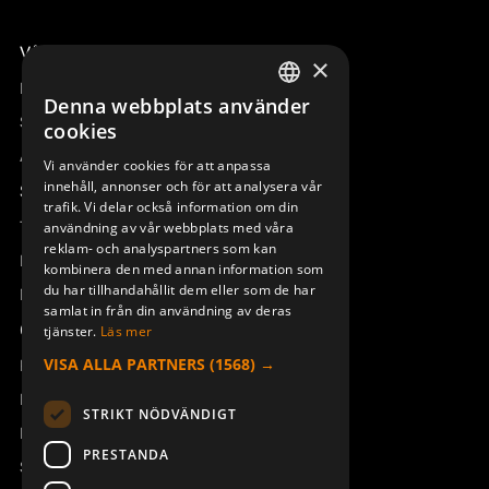
Våra radiostyrningar – översikt
×
Remotus
Denna webbplats använder
SWEDISH
Sesam
cookies
ENGLISH
Access_Ctrl
Vi använder cookies för att anpassa
innehåll, annonser och för att analysera vår
DEUTSCH
Support
trafik. Vi delar också information om din
Teknisk support
användning av vår webbplats med våra
reklam- och analyspartners som kan
Boka service
kombinera den med annan information som
du har tillhandahållit dem eller som de har
Manualer och videoinstruktioner
samlat in från din användning av deras
Om Åkerströms
tjänster.
Läs mer
VISA ALLA PARTNERS
(1568) →
Kontakt
Nyheter
STRIKT NÖDVÄNDIGT
Pressrum
PRESTANDA
Säkerhet och direktiv