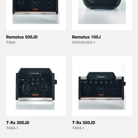
Remotus 500JD
Remotus 100J
T-RX8
953949-000-1
T-Rx 300JD
T-Rx 500JD
T-RX6-1
T-RX8-1