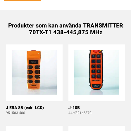
Produkter som kan använda TRANSMITTER
70TX-T1 438-445,875 MHz
J ERA 8B (exkl LCD)
J-10B
951583-400
44ef321c5370