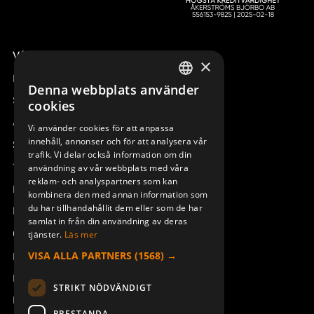
Våra radiostyrningar – översikt
×
Remotus
Denna webbplats använder
SWEDISH
Sesam
cookies
ENGLISH
Access_Ctrl
Vi använder cookies för att anpassa
innehåll, annonser och för att analysera vår
DEUTSCH
Support
trafik. Vi delar också information om din
Teknisk support
användning av vår webbplats med våra
reklam- och analyspartners som kan
Boka service
kombinera den med annan information som
du har tillhandahållit dem eller som de har
Manualer och videoinstruktioner
samlat in från din användning av deras
Om Åkerströms
tjänster.
Läs mer
VISA ALLA PARTNERS
(1568) →
Kontakt
Nyheter
STRIKT NÖDVÄNDIGT
Pressrum
PRESTANDA