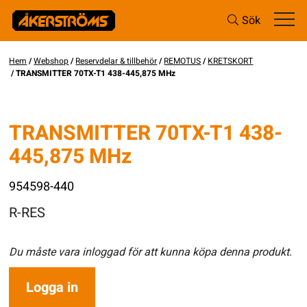
Sök
Hem
/
Webshop
/
Reservdelar & tillbehör
/
REMOTUS
/
KRETSKORT
/ TRANSMITTER 70TX-T1 438-445,875 MHz
TRANSMITTER 70TX-T1 438-
445,875 MHz
954598-440
R-RES
Du måste vara inloggad för att kunna köpa denna produkt.
Logga in