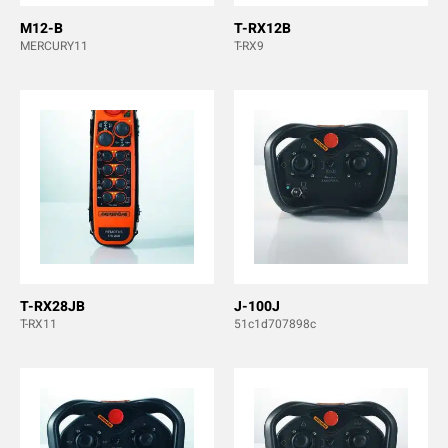
M12-B
T-RX12B
MERCURY11
T-RX9
T-RX28JB
J-100J
T-RX11
51c1d707898c