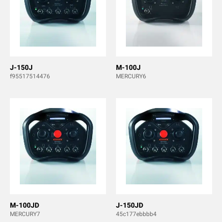
J-150J
M-100J
f95517514476
MERCURY6
M-100JD
J-150JD
MERCURY7
45c177ebbbb4