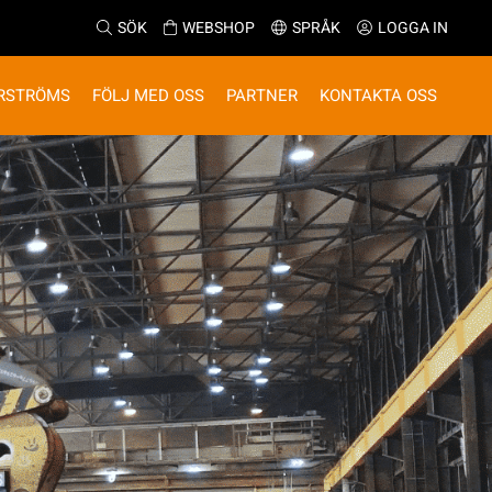
SÖK
WEBSHOP
SPRÅK
LOGGA IN
RSTRÖMS
FÖLJ MED OSS
PARTNER
KONTAKTA OSS