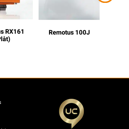
s RX161 
Remo
Remotus 100J
låt)
s