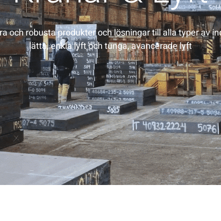
ra och robusta produkter och lösningar till alla typer av in
lätta, enkla lyft och tunga, avancerade lyft