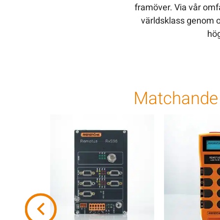
framöver. Via vår om
världsklass genom ol
hög
Matchande 