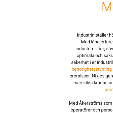
M
Industrin ställer h
Med lång erfare
industrimiljöer, så
optimala och säkra 
säkerhet i er indust
behörighetsstyrning
premisser. Ni ges genom
särskilda kranar, u
pro
Med Åkerströms som le
operatörer och perso