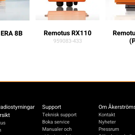
Remotus RX110
Remotu
 ERA 8B
(P
959083-433
radiostyrningar
Support
Om Åkerström
rsikt
Teknisk support
Kontakt
Boka service
Nyheter
us
Manualer och
Pressrum
m