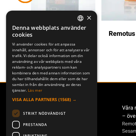
×
Denna webbplats använder
SWEDISH
RA 150
Remotus RXS-96
Remotus
cookies
ENGLISH
Vi använder cookies för att anpassa
innehåll, annonser och för att analysera vår
DEUTSCH
trafik. Vi delar också information om din
användning av vår webbplats med våra
reklam- och analyspartners som kan
kombinera den med annan information som
du har tillhandahållit dem eller som de har
samlat in från din användning av deras
tjänster.
Läs mer
VISA ALLA PARTNERS
(1568) →
Våra 
STRIKT NÖDVÄNDIGT
– öve
Remot
PRESTANDA
Sesa
INRIKTNING