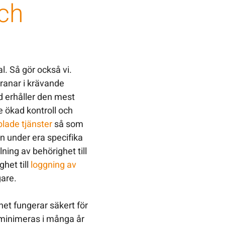
ch
al. Så gör också vi.
ranar i krävande
nd erhåller den mest
re ökad kontroll och
lade tjänster
så som
n under era specifika
lning av behörighet till
het till
loggning av
gare.
et fungerar säkert för
 minimeras i många år