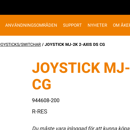
ANVÄNDNINGSOMRÅDEN
SUPPORT
NYHETER
OM ÅKE
JOYSTICKS/SWITCHAR
/ JOYSTICK MJ-2K 2-AXIS DS CG
JOYSTICK MJ-
CG
944608-200
R-RES
Du måste vara inloggad för att kunna köpa