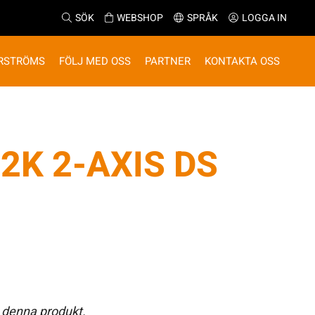
SÖK
WEBSHOP
SPRÅK
LOGGA IN
RSTRÖMS
FÖLJ MED OSS
PARTNER
KONTAKTA OSS
2K 2-AXIS DS
 denna produkt.