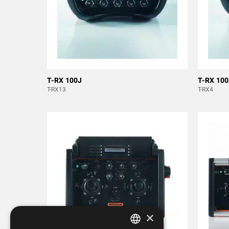
T-RX 100J
T-RX 10
T-RX13
T-RX4
×