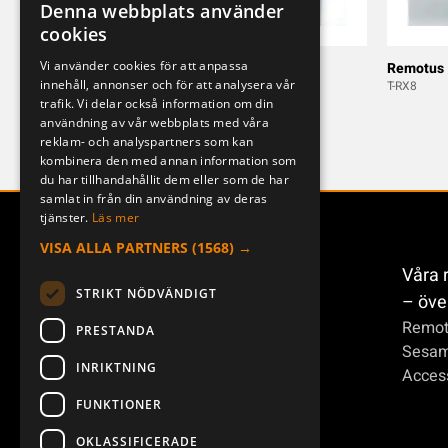
Denna webbplats använder
SWEDISH
cookies
ENGLISH
Vi använder cookies för att anpassa
Remotus 300JD
Remotus
innehåll, annonser och för att analysera vår
T-RX6
T-RX8
DEUTSCH
trafik. Vi delar också information om din
användning av vår webbplats med våra
reklam- och analyspartners som kan
kombinera den med annan information som
du har tillhandahållit dem eller som de har
samlat in från din användning av deras
tjänster.
Läs mer
VISA ALLA PARTNERS
(1568) →
Våra 
STRIKT NÖDVÄNDIGT
– öve
Remot
PRESTANDA
Sesa
INRIKTNING
Access
FUNKTIONER
OKLASSIFICERADE