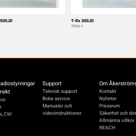
 500JD
T-Rx 300JD
T-RX6-1
radiostyrningar
Support
Om Åkerström
rsikt
Teknisk support
Kontakt
Boka service
Nyheter
us
Manualer och
Pressrum
m
videoinstruktioner
Säkerhet och dire
_Ctrl
Allmänna villkor
REACH