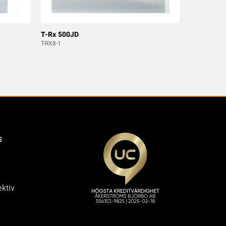
T-Rx 500JD
T-RX8-1
s
ktiv