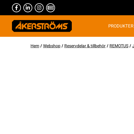
PRODUKTER
Hem
/
Webshop
/
Reservdelar & tillbehör
/
REMOTUS
/