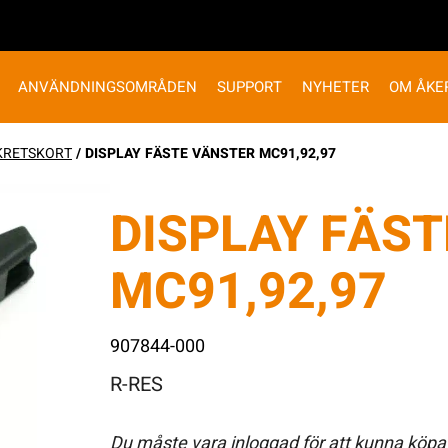
ANVÄNDNINGSOMRÅDEN
SUPPORT
NYHETER
OM ÅKE
KRETSKORT
/ DISPLAY FÄSTE VÄNSTER MC91,92,97
DISPLAY FÄS
MC91,92,97
907844-000
R-RES
Du måste vara inloggad för att kunna köpa