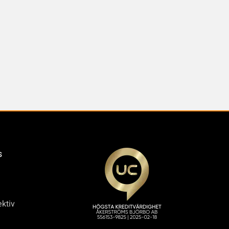
s
ktiv