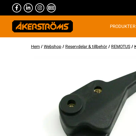
PRODUKTER
Hem
/
Webshop
/
Reservdelar & tillbehör
/
REMOTUS
/