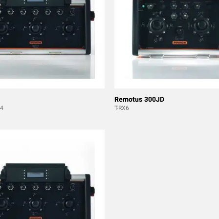
Remotus 300JD
4
T-RX6