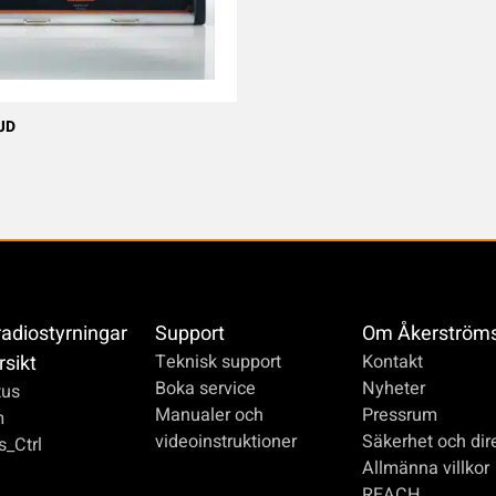
JD
radiostyrningar
Support
Om Åkerström
rsikt
Teknisk support
Kontakt
Boka service
Nyheter
us
Manualer och
Pressrum
m
videoinstruktioner
Säkerhet och dire
_Ctrl
Allmänna villkor
REACH