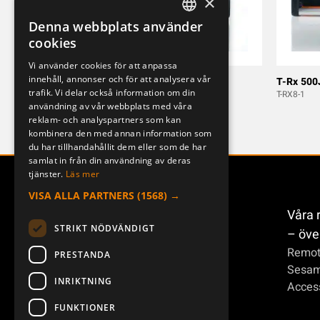
×
Denna webbplats använder
SWEDISH
cookies
ENGLISH
Vi använder cookies för att anpassa
innehåll, annonser och för att analysera vår
DEUTSCH
T-Rx 300JD
T-Rx 500
trafik. Vi delar också information om din
T-RX6-1
T-RX8-1
användning av vår webbplats med våra
reklam- och analyspartners som kan
kombinera den med annan information som
du har tillhandahållit dem eller som de har
samlat in från din användning av deras
tjänster.
Läs mer
VISA ALLA PARTNERS
(1568) →
Våra 
STRIKT NÖDVÄNDIGT
– öve
Remot
PRESTANDA
Sesa
INRIKTNING
Access
FUNKTIONER