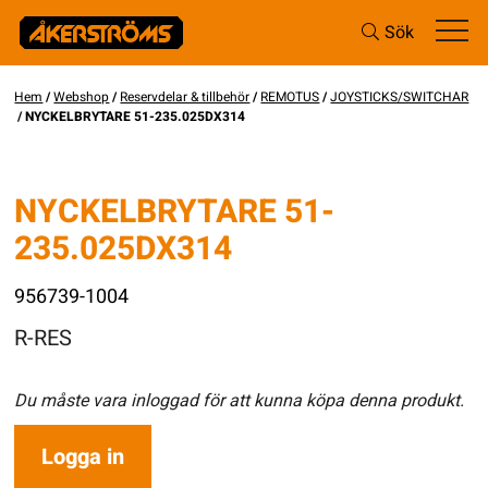
Sök
Hem
/
Webshop
/
Reservdelar & tillbehör
/
REMOTUS
/
JOYSTICKS/SWITCHAR
/ NYCKELBRYTARE 51-235.025DX314
NYCKELBRYTARE 51-
235.025DX314
956739-1004
R-RES
Du måste vara inloggad för att kunna köpa denna produkt.
Logga in