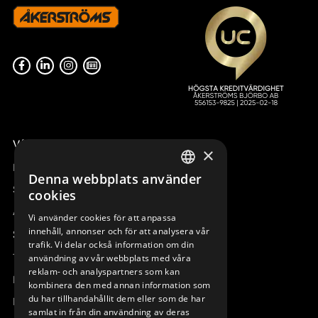
Våra radiostyrningar – översikt
×
Remotus
Denna webbplats använder
SWEDISH
Sesam
cookies
ENGLISH
Access_Ctrl
Vi använder cookies för att anpassa
innehåll, annonser och för att analysera vår
DEUTSCH
Support
trafik. Vi delar också information om din
Teknisk support
användning av vår webbplats med våra
reklam- och analyspartners som kan
Boka service
kombinera den med annan information som
du har tillhandahållit dem eller som de har
Manualer och videoinstruktioner
samlat in från din användning av deras