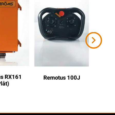
s RX161 
Remo
Remotus 100J
låt)