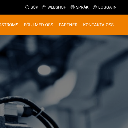
SÖK
WEBSHOP
SPRÅK
LOGGA IN
RSTRÖMS
FÖLJ MED OSS
PARTNER
KONTAKTA OSS