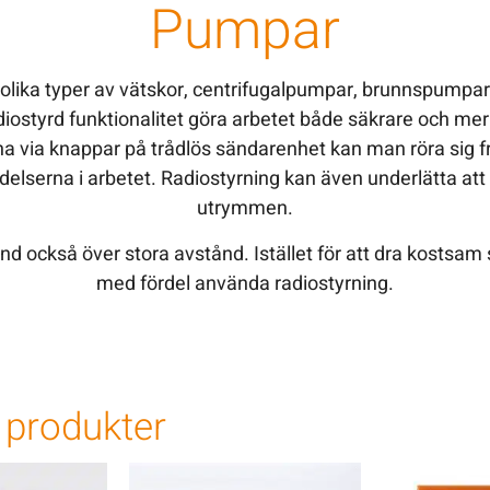
Pumpar
 olika typer av vätskor, centrifugalpumpar, brunnspumpa
iostyrd funktionalitet göra arbetet både säkrare och m
rna via knappar på trådlös sändarenhet kan man röra sig f
ndelserna i arbetet. Radiostyrning kan även underlätta att
utrymmen.
d också över stora avstånd. Istället för att dra kostsam
med fördel använda radiostyrning.
produkter