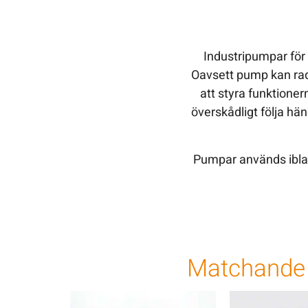
Industripumpar för
Oavsett pump kan rad
att styra funktione
överskådligt följa hä
Pumpar används iblan
Matchande 