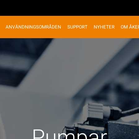
ANVÄNDNINGSOMRÅDEN
SUPPORT
NYHETER
OM ÅKE
Pumpar