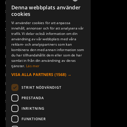
Remotus
Denna webbplats använder
SWEDISH
Sesam
cookies
ENGLISH
Access_Ctrl
Vi använder cookies för att anpassa
innehåll, annonser och för att analysera vår
DEUTSCH
Support
trafik. Vi delar också information om din
Teknisk support
användning av vår webbplats med våra
reklam- och analyspartners som kan
Boka service
kombinera den med annan information som
du har tillhandahållit dem eller som de har
Manualer och videoinstruktioner
samlat in från din användning av deras
Om Åkerströms
tjänster.
Läs mer
VISA ALLA PARTNERS
(1568) →
Kontakt
Nyheter
STRIKT NÖDVÄNDIGT
Pressrum
PRESTANDA
Säkerhet och direktiv
INRIKTNING
Allmänna villkor
REACH
FUNKTIONER