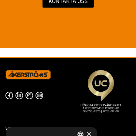
KONTAKTA OSS
Våra radiostyrningar – översikt
×