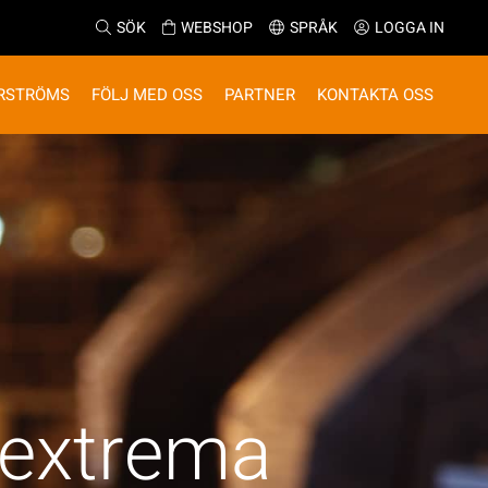
SÖK
WEBSHOP
SPRÅK
LOGGA IN
RSTRÖMS
FÖLJ MED OSS
PARTNER
KONTAKTA OSS
extrema