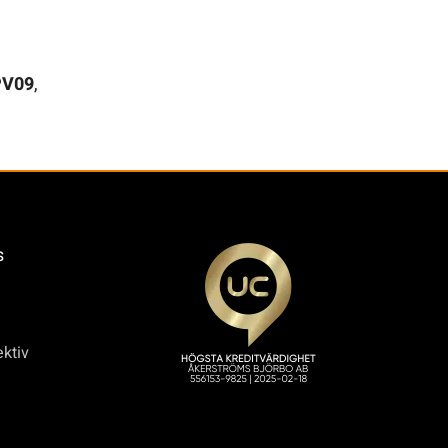
V09
,
s
ktiv