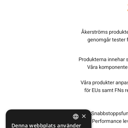
Åkerströms produkter
genomgår tester f
Produkterna innehar s
Våra komponenter 
Våra produkter anpas
för EUs samt FNs re
Snabbstoppsfunk
×
enligt Performance lev
Denna webbplats använder
SWEDISH