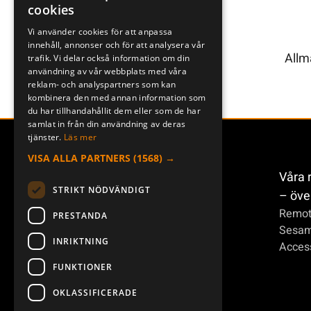
cookies
ENGLISH
Vi använder cookies för att anpassa
innehåll, annonser och för att analysera vår
DEUTSCH
Allm
trafik. Vi delar också information om din
användning av vår webbplats med våra
reklam- och analyspartners som kan
kombinera den med annan information som
du har tillhandahållit dem eller som de har
samlat in från din användning av deras
tjänster.
Läs mer
VISA ALLA PARTNERS
(1568) →
Våra 
STRIKT NÖDVÄNDIGT
– öve
Remot
PRESTANDA
Sesa
INRIKTNING
Access
FUNKTIONER
OKLASSIFICERADE