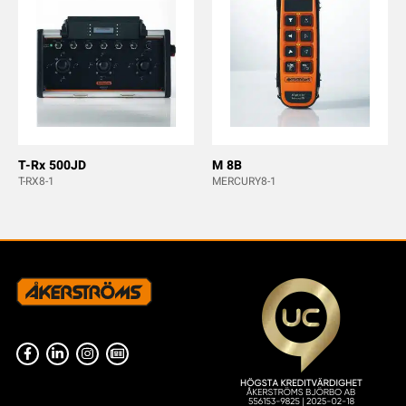
T-Rx 500JD
M 8B
T-RX8-1
MERCURY8-1