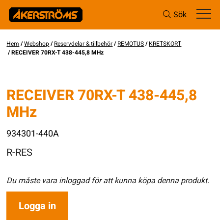
Sök
Hem
/
Webshop
/
Reservdelar & tillbehör
/
REMOTUS
/
KRETSKORT
/ RECEIVER 70RX-T 438-445,8 MHz
RECEIVER 70RX-T 438-445,8
MHz
934301-440A
R-RES
Du måste vara inloggad för att kunna köpa denna produkt.
Logga in