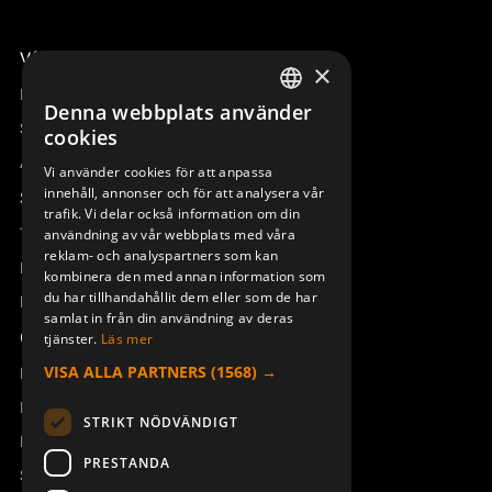
Våra radiostyrningar – översikt
×
Remotus
Denna webbplats använder
SWEDISH
Sesam
cookies
ENGLISH
Access_Ctrl
Vi använder cookies för att anpassa
innehåll, annonser och för att analysera vår
DEUTSCH
Support
trafik. Vi delar också information om din
Teknisk support
användning av vår webbplats med våra
reklam- och analyspartners som kan
Boka service
kombinera den med annan information som
du har tillhandahållit dem eller som de har
Manualer och videoinstruktioner
samlat in från din användning av deras
Om Åkerströms
tjänster.
Läs mer
VISA ALLA PARTNERS
(1568) →
Kontakt
Nyheter
STRIKT NÖDVÄNDIGT
Pressrum
PRESTANDA
Säkerhet och direktiv