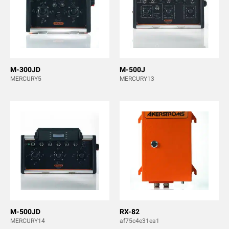
M-300JD
M-500J
MERCURY5
MERCURY13
M-500JD
RX-82
MERCURY14
af75c4e31ea1