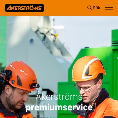
Sök
Åkerströms
premiumservice