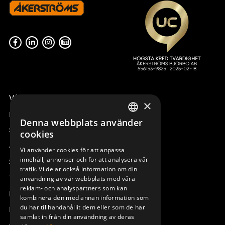
Våra radiostyrningar – översikt
×
Remotus
Denna webbplats använder
SWEDISH
Sesam
cookies
ENGLISH
Access_Ctrl
Vi använder cookies för att anpassa
innehåll, annonser och för att analysera vår
DEUTSCH
Support
trafik. Vi delar också information om din
Teknisk support
användning av vår webbplats med våra
reklam- och analyspartners som kan
Boka service
kombinera den med annan information som
du har tillhandahållit dem eller som de har
Manualer och videoinstruktioner
samlat in från din användning av deras