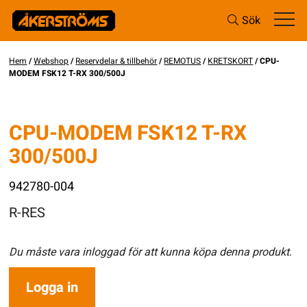
Sök
Hem
/
Webshop
/
Reservdelar & tillbehör
/
REMOTUS
/
KRETSKORT
/ CPU-
MODEM FSK12 T-RX 300/500J
CPU-MODEM FSK12 T-RX
300/500J
942780-004
R-RES
Du måste vara inloggad för att kunna köpa denna produkt.
Logga in