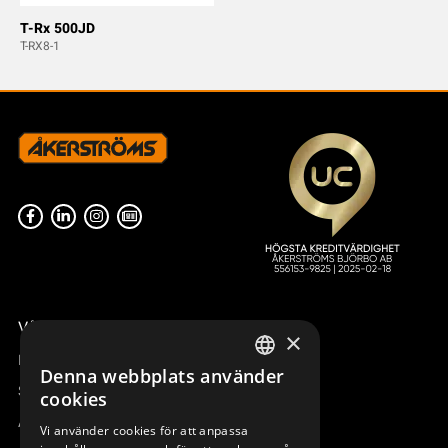
T-Rx 500JD
T-RX8-1
Våra radiostyrningar – översikt
×
Remotus
Denna webbplats använder
SWEDISH
Sesam
cookies
ENGLISH
Access_Ctrl
Vi använder cookies för att anpassa