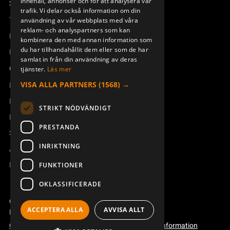
innehåll, annonser och för att analysera vår
DEUTSCH
Support
trafik. Vi delar också information om din
Teknisk support
användning av vår webbplats med våra
reklam- och analyspartners som kan
Boka service
kombinera den med annan information som
du har tillhandahållit dem eller som de har
Manualer och videoinstruktioner
samlat in från din användning av deras
Om Åkerströms
tjänster.
Läs mer
VISA ALLA PARTNERS
(1568) →
Kontakt
Nyheter
STRIKT NÖDVÄNDIGT
Pressrum
PRESTANDA
Säkerhet och direktiv
INRIKTNING
Allmänna villkor
REACH
FUNKTIONER
OKLASSIFICERADE
Copyright ©2026 Åkerströms. All rights reserved.
ACCEPTERA ALLA
AVVISA ALLT
Björbovägen 143, 786 97 Björbo.
Code of conduct
Integritetspolicy
Webbplatsinformation