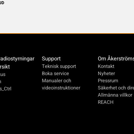
JD
radiostyrningar
Support
Om Åkerström
rsikt
Teknisk support
Kontakt
Boka service
Nyheter
us
Manualer och
Pressrum
m
videoinstruktioner
Säkerhet och dire
_Ctrl
Allmänna villkor
REACH