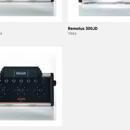
Remotus 300JD
4
T-RX6