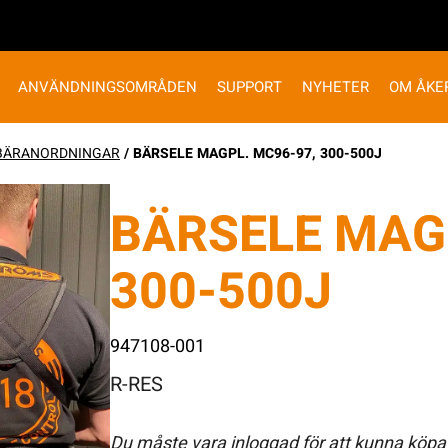
ANVÄNDNINGSOMRÅDEN
SUPPORT
NYHETER
OM ÅKE
BÄRANORDNINGAR
/ BÄRSELE MAGPL. MC96-97, 300-500J
BÄRSELE MAG
300-500J
947108-001
R-RES
Du måste vara inloggad för att kunna köpa