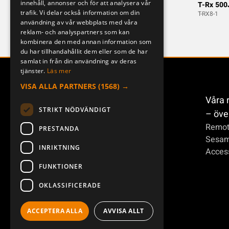
innehåll, annonser och för att analysera vår
DEUTSCH
T-Rx 300JD
T-Rx 500
trafik. Vi delar också information om din
T-RX6-1
T-RX8-1
användning av vår webbplats med våra
reklam- och analyspartners som kan
kombinera den med annan information som
du har tillhandahållit dem eller som de har
samlat in från din användning av deras
tjänster.
Läs mer
VISA ALLA PARTNERS
(1568) →
Våra 
STRIKT NÖDVÄNDIGT
– öve
Remot
PRESTANDA
Sesa
INRIKTNING
Access
FUNKTIONER
OKLASSIFICERADE
ACCEPTERA ALLA
AVVISA ALLT