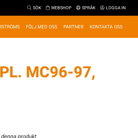
SÖK
WEBSHOP
SPRÅK
LOGGA IN
RSTRÖMS
FÖLJ MED OSS
PARTNER
KONTAKTA OSS
PL. MC96-97,
 denna produkt.