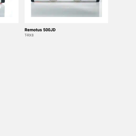
Remotus 500JD
T-RX8