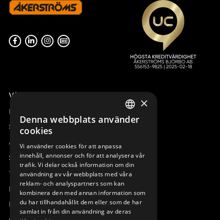
Våra radiostyrningar – översikt
×
Remotus
Denna webbplats använder
SWEDISH
Sesam
cookies
ENGLISH
Access_Ctrl
Vi använder cookies för att anpassa
innehåll, annonser och för att analysera vår
DEUTSCH
Support
trafik. Vi delar också information om din
Teknisk support
användning av vår webbplats med våra
reklam- och analyspartners som kan
Boka service
kombinera den med annan information som
du har tillhandahållit dem eller som de har
Manualer och videoinstruktioner
samlat in från din användning av deras