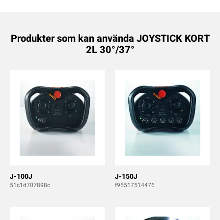
Produkter som kan använda JOYSTICK KORT
2L 30°/37°
J-100J
J-150J
51c1d707898c
f95517514476