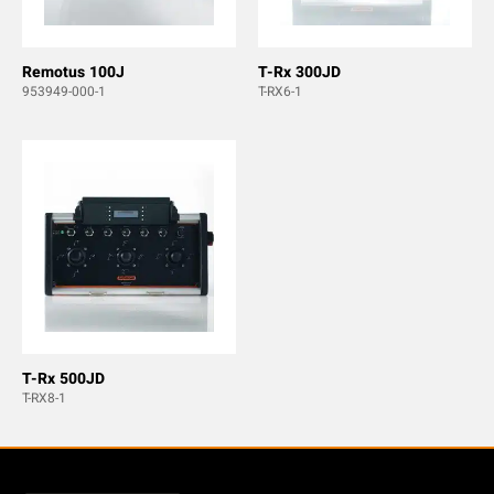
Remotus 100J
T-Rx 300JD
953949-000-1
T-RX6-1
T-Rx 500JD
T-RX8-1