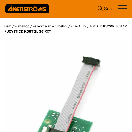
Sök
Hem
/
Webshop
/
Reservdelar & tillbehör
/
REMOTUS
/
JOYSTICKS/SWITCHAR
/ JOYSTICK KORT 2L 30°/37°