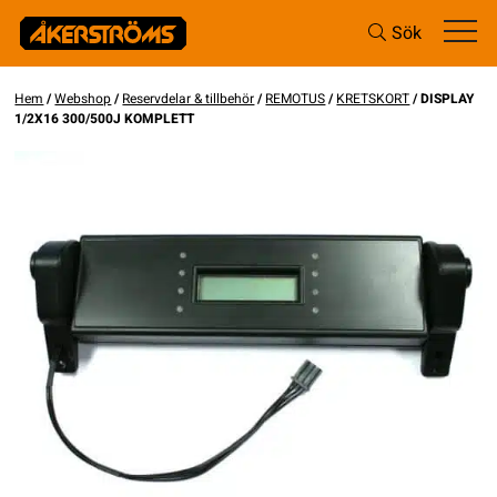
Sök
Hem
/
Webshop
/
Reservdelar & tillbehör
/
REMOTUS
/
KRETSKORT
/ DISPLAY
1/2X16 300/500J KOMPLETT