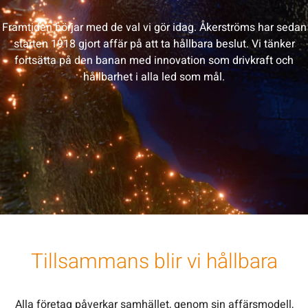
Framtiden börjar med de val vi gör idag. Åkerströms har sedan
starten 1918 gjort affär på att ta hållbara beslut. Vi tänker
fortsätta på den banan med innovation som drivkraft och
hållbarhet i alla led som mål.
Tillsammans blir vi hållbara
Alla företag påverkar samhället, genom sin affärsmodell,