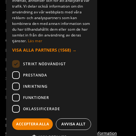
innehåll, annonser och för att analysera vår
DEUTSCH
Support
trafik. Vi delar också information om din
Teknisk support
användning av vår webbplats med våra
reklam- och analyspartners som kan
Boka service
kombinera den med annan information som
du har tillhandahållit dem eller som de har
Manualer och videoinstruktioner
samlat in från din användning av deras
Om Åkerströms
tjänster.
Läs mer
VISA ALLA PARTNERS
(1568) →
Kontakt
Nyheter
STRIKT NÖDVÄNDIGT
Pressrum
PRESTANDA
Säkerhet och direktiv
INRIKTNING
Allmänna villkor
REACH
FUNKTIONER
OKLASSIFICERADE
Copyright ©2026 Åkerströms. All rights reserved.
ACCEPTERA ALLA
AVVISA ALLT
Björbovägen 143, 786 97 Björbo.
Code of conduct
Integritetspolicy
Webbplatsinformation