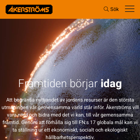
Sök
Framtiden börjar
idag
Att begränsa nyttjandet av jordens resurser är den största
utmaningen vår gemensamma värld står inför. Åkerströms vill
vara med och bidra med det vi kan, till vår gemensamma
framtid. Genom att förhålla sig till FN:s 17 globala mål kan vi
ta ställning ur ett ekonomiskt, socialt och ekologiskt
hållbarhetsperspektiv.