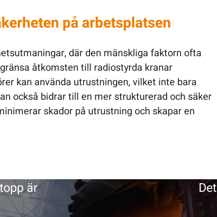
äkerheten på arbetsplatsen
hetsutmaningar, där den mänskliga faktorn ofta
gränsa åtkomsten till radiostyrda kranar
rer kan använda utrustningen, vilket inte bara
tan också bidrar till en mer strukturerad och säker
 minimerar skador på utrustning och skapar en
topp är
Det