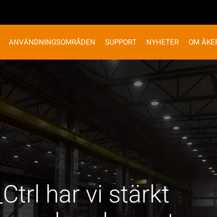
ANVÄNDNINGSOMRÅDEN
SUPPORT
NYHETER
OM ÅKE
rl har vi stärkt