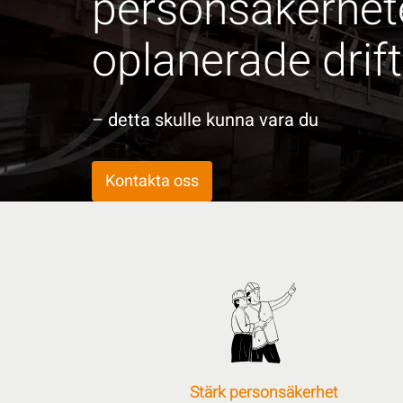
personsäkerhet
oplanerade drif
– detta skulle kunna vara du
Kontakta oss
Stärk personsäkerhet