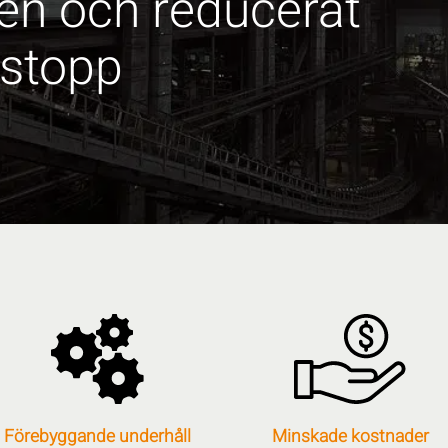
en och reducerat
tstopp
Förebyggande underhåll
Minskade kostnader