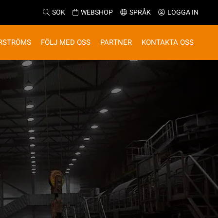
SÖK
WEBSHOP
SPRÅK
LOGGA IN
RSTRÖMS
FÖLJ MED OSS
PARTNER
KONTAKTA OSS