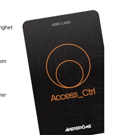
righet
som
rer