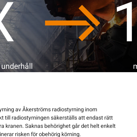
X
 underhåll
m
tyrning av Åkerströms radiostyrning inom
 till radiostyrningen säkerställs att endast rätt
a kranen. Saknas behörighet går det helt enkelt
inerar risken för obehörig körning.