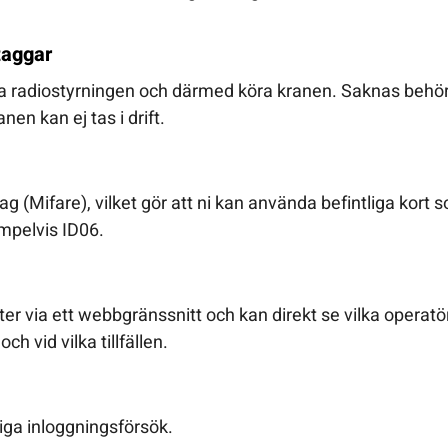
taggar
ra radiostyrningen och därmed köra kranen. Saknas behö
nen kan ej tas i drift.
g (Mifare), vilket gör att ni kan använda befintliga kort 
mpelvis ID06.
r via ett webbgränssnitt och kan direkt se vilka operatö
h vid vilka tillfällen.
tiga inloggningsförsök.