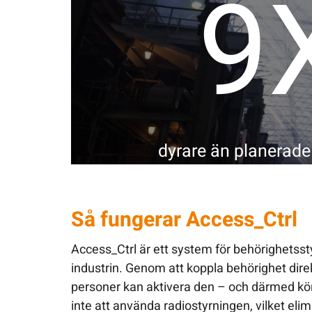
10
dyrare än planerade
Så fungerar Access_Ctrl
Access_Ctrl är ett system för behörighetss
industrin. Genom att koppla behörighet direkt
personer kan aktivera den – och därmed kör
inte att använda radiostyrningen, vilket elim