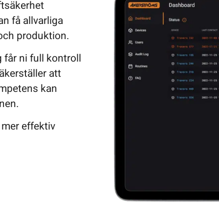
ftsäkerhet
n få allvarliga
och produktion.
år ni full kontroll
kerställer att
ompetens kan
anen.
 mer effektiv