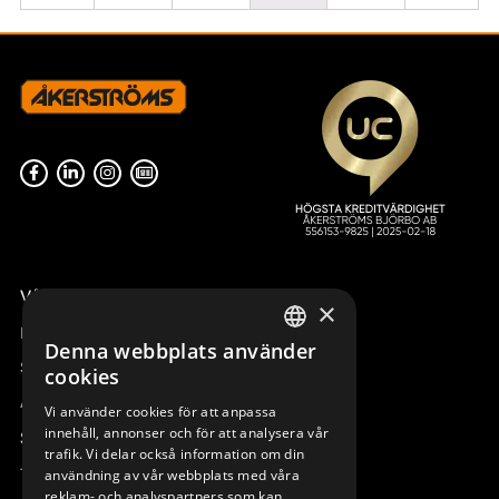
Våra radiostyrningar – översikt
×
Remotus
Denna webbplats använder
SWEDISH
Sesam
cookies
ENGLISH
Access_Ctrl
Vi använder cookies för att anpassa
innehåll, annonser och för att analysera vår
DEUTSCH
Support
trafik. Vi delar också information om din
Teknisk support
användning av vår webbplats med våra
reklam- och analyspartners som kan