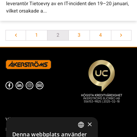
leverantör Tietoevry av en IT-incident den 19–20 januari,
vilket orsakade a...
1
2
3
4
Våra radiostyrningar – översikt
×
Remotus
Denna webbplats använder
SWEDISH