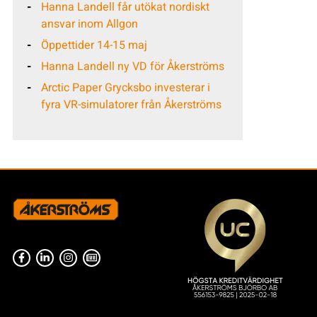
Hanna Landell får utökat nordiskt
ansvar inom Allgon
Öppettider 14-15 maj
Hanna Landell ny VD för Åkerströms
Arctic Paper Grycksbo investerar i
fyra VR-simulatorer från Åkerströms