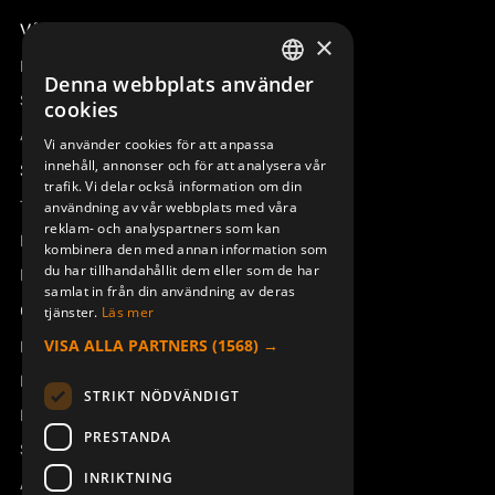
Våra radiostyrningar – översikt
×
Remotus
Denna webbplats använder
SWEDISH
Sesam
cookies
ENGLISH
Access_Ctrl
Vi använder cookies för att anpassa
innehåll, annonser och för att analysera vår
DEUTSCH
Support
trafik. Vi delar också information om din
Teknisk support
användning av vår webbplats med våra
reklam- och analyspartners som kan
Boka service
kombinera den med annan information som
du har tillhandahållit dem eller som de har
Manualer och videoinstruktioner
samlat in från din användning av deras
Om Åkerströms
tjänster.
Läs mer
VISA ALLA PARTNERS
(1568) →
Kontakt
Nyheter
STRIKT NÖDVÄNDIGT
Pressrum
PRESTANDA
Säkerhet och direktiv
INRIKTNING
Allmänna villkor