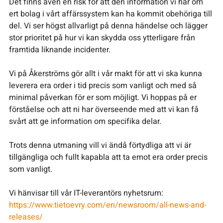
Det finns även en risk för att den information vi har om
ert bolag i vårt affärssystem kan ha kommit obehöriga till
del. Vi ser högst allvarligt på denna händelse och lägger
stor prioritet på hur vi kan skydda oss ytterligare från
framtida liknande incidenter.
Vi på Åkerströms gör allt i vår makt för att vi ska kunna
leverera era order i tid precis som vanligt och med så
minimal påverkan för er som möjligt. Vi hoppas på er
förståelse och att ni har överseende med att vi kan få
svårt att ge information om specifika delar.
Trots denna utmaning vill vi ändå förtydliga att vi är
tillgängliga och fullt kapabla att ta emot era order precis
som vanligt.
Vi hänvisar till vår IT-leverantörs nyhetsrum:
https://www.tietoevry.com/en/newsroom/all-news-and-
releases/