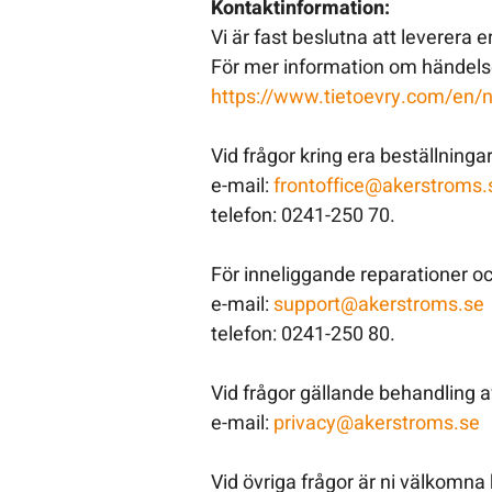
Kontaktinformation:
Vi är fast beslutna att leverera e
För mer information om händelsen
https://www.tietoevry.com/en/
Vid frågor kring era beställninga
e-mail:
frontoffice@akerstr
oms.
telefon: 0241-250 70.
För inneliggande reparationer o
e-mail:
support@akerstroms.se
telefon: 0241-250 80.
Vid frågor gällande behandling 
e-mail:
privacy@akerstroms.se
Vid övriga frågor är ni välkomna