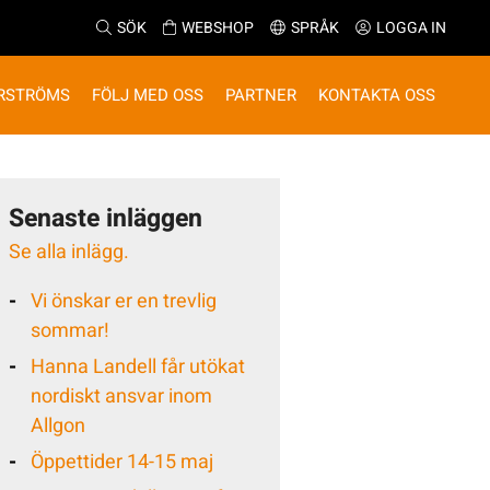
SÖK
WEBSHOP
SPRÅK
LOGGA IN
RSTRÖMS
FÖLJ MED OSS
PARTNER
KONTAKTA OSS
Senaste inläggen
Se alla inlägg.
Vi önskar er en trevlig
sommar!
Hanna Landell får utökat
nordiskt ansvar inom
Allgon
Öppettider 14-15 maj