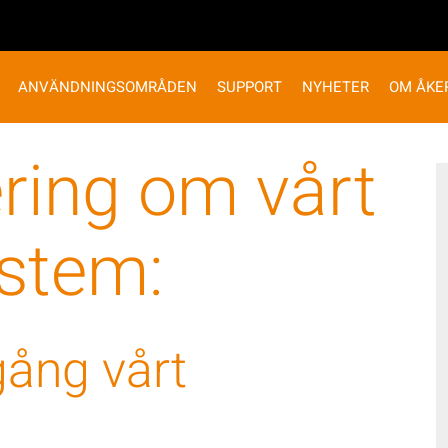
ANVÄNDNINGSOMRÅDEN
SUPPORT
NYHETER
OM ÅKE
ring om vårt
ystem:
igång vårt