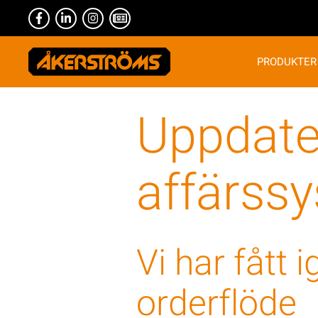
PRODUKTER
Uppdate
affärss
Vi har fått 
orderflöde