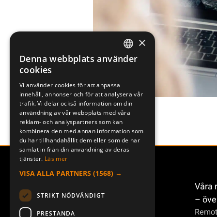
×
Denna webbplats använder
SWEDISH
cookies
ENGLISH
Vi använder cookies för att anpassa
innehåll, annonser och för att analysera vår
DEUTSCH
trafik. Vi delar också information om din
användning av vår webbplats med våra
reklam- och analyspartners som kan
kombinera den med annan information som
du har tillhandahållit dem eller som de har
samlat in från din användning av deras
tjänster.
Läs mer
VISA ALLA PARTNERS
(1568) →
Våra 
STRIKT NÖDVÄNDIGT
– öve
Remot
PRESTANDA