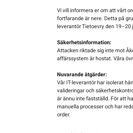
Vi vill informera er om att vårt o
fortfarande är nere. Detta på g
leverantör Tietoevry den 19–20 j
Säkerhetsinformation:
Attacken riktade sig inte mot Å
affärssystem är hostat. Våra övr
Nuvarande åtgärder:
Vår IT-leverantör har isolerat hä
valideringar och säkerhetskontro
är ännu inte fastställd. För att 
manuella processer och har red
order.