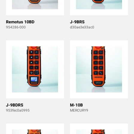
Remotus 10BD
J-9BRS
954286-000
d30ae3e33ac0
J-9BDRS
M-10B
953fec0a0995
MERCURY9