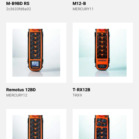
M-B9BD RS
M12-B
2c3633fd8a02
MERCURY11
Remotus 12BD
T-RX12B
MERCURY12
T-RX9