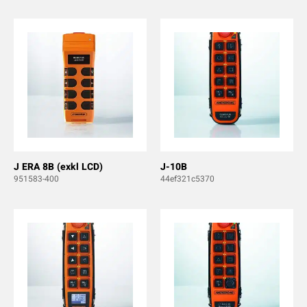
J ERA 8B (exkl LCD)
J-10B
951583-400
44ef321c5370