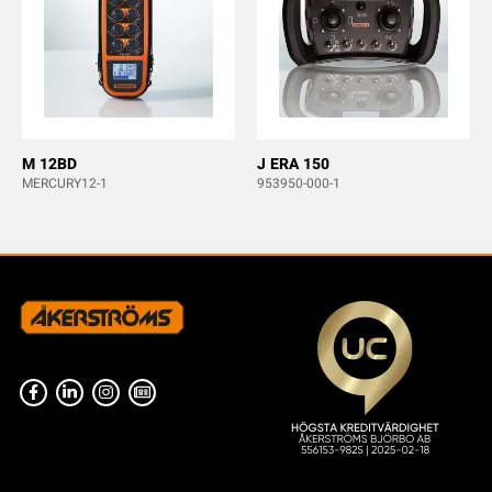
M 12BD
J ERA 150
MERCURY12-1
953950-000-1