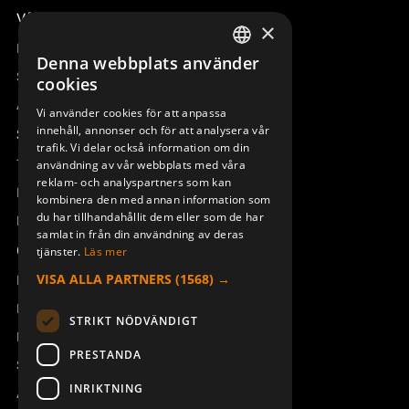
Våra radiostyrningar – översikt
×
Remotus
Denna webbplats använder
SWEDISH
Sesam
cookies
ENGLISH
Access_Ctrl
Vi använder cookies för att anpassa
innehåll, annonser och för att analysera vår
DEUTSCH
Support
trafik. Vi delar också information om din
Teknisk support
användning av vår webbplats med våra
reklam- och analyspartners som kan
Boka service
kombinera den med annan information som
du har tillhandahållit dem eller som de har
Manualer och videoinstruktioner
samlat in från din användning av deras
Om Åkerströms
tjänster.
Läs mer
VISA ALLA PARTNERS
(1568) →
Kontakt
Nyheter
STRIKT NÖDVÄNDIGT
Pressrum
PRESTANDA
Säkerhet och direktiv
INRIKTNING
Allmänna villkor