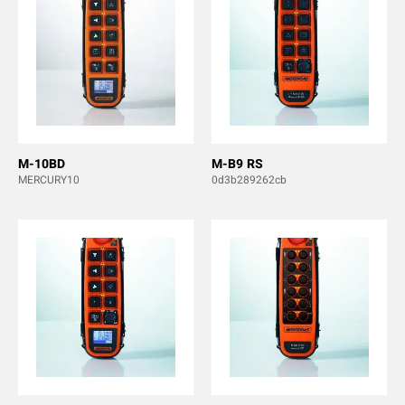
M-10BD
M-B9 RS
MERCURY10
0d3b289262cb