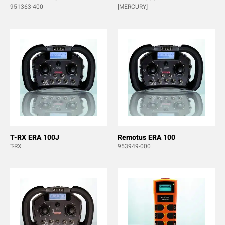
951363-400
[MERCURY]
T-RX ERA 100J
Remotus ERA 100
T-RX
953949-000