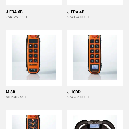
J ERA 6B
J ERA 4B
954125-000-1
954124-000-1
M 8B
J 10BD
MERCURY8-1
954286-000-1