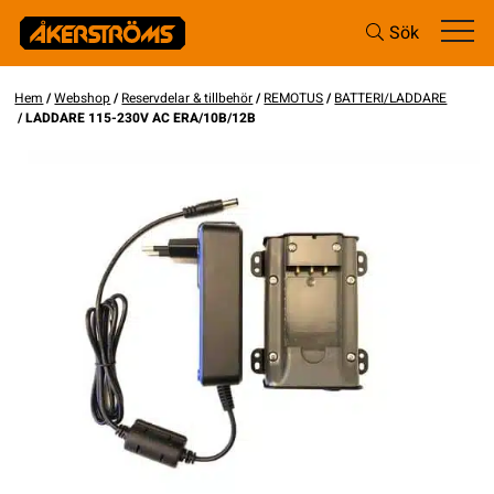
Sök
Hem
/
Webshop
/
Reservdelar & tillbehör
/
REMOTUS
/
BATTERI/LADDARE
/ LADDARE 115-230V AC ERA/10B/12B