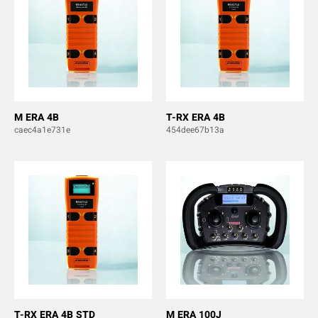
M ERA 4B
T-RX ERA 4B
caec4a1e731e
454dee67b13a
T-RX ERA 4B STD
M ERA 100J