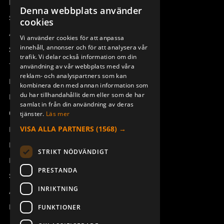
Remotus
Denna webbplats använder
SWEDISH
Sesam
cookies
ENGLISH
Access_Ctrl
Vi använder cookies för att anpassa
SYMBOLARK AQ80 SHIFT
SYMBOLARK AQ80 SHIFT DIN
innehåll, annonser och för att analysera vår
DEUTSCH
Support
949827-002
949827-003
trafik. Vi delar också information om din
Teknisk support
användning av vår webbplats med våra
reklam- och analyspartners som kan
Boka service
kombinera den med annan information som
du har tillhandahållit dem eller som de har
Manualer och videoinstruktioner
samlat in från din användning av deras
Om Åkerströms
tjänster.
Läs mer
VISA ALLA PARTNERS
(1568) →
Kontakt
Nyheter
STRIKT NÖDVÄNDIGT
Pressrum
PRESTANDA
Säkerhet och direktiv
GUMMIMATTA J/M/T-RX ERA
BÄLTESFÄSTE KIT CLIPON
INRIKTNING
Allmänna villkor
8B AQ80-8
TX50-54
949819-000
934158-000
REACH
FUNKTIONER