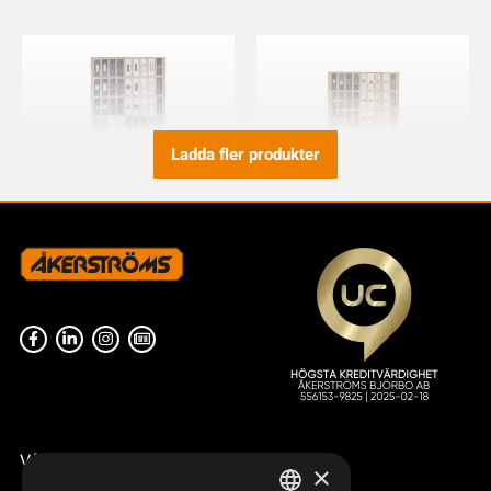
Ladda fler produkter
SYMBOLARK AQ80 JUPITER
SYMBOLARK AQ80 DIN
NORDIC, CS
949827-001
949827-000
Våra radiostyrningar – översikt
×