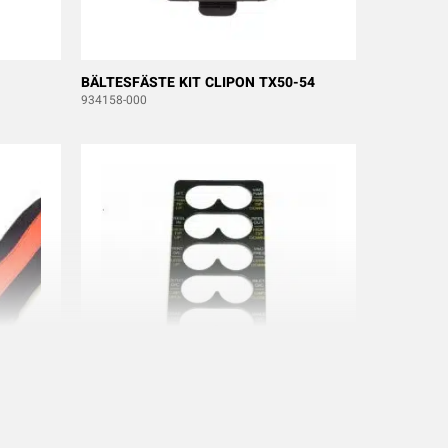
BÄLTESFÄSTE KIT CLIPON TX50-54
934158-000
-54
MANÖVERSKYLT TX51 TX52 M-12B/D