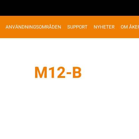
ANVÄNDNINGSOMRÅDEN
SUPPORT
NYHETER
OM ÅKE
M12-B