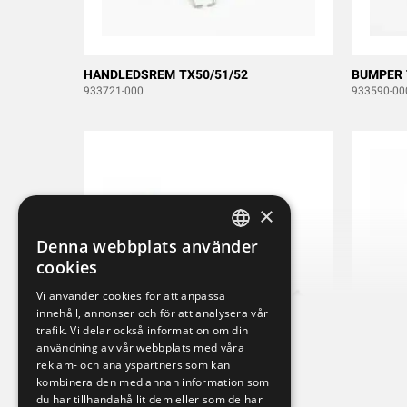
HANDLEDSREM TX50/51/52
BUMPER 
933721-000
933590-00
×
Denna webbplats använder
SWEDISH
cookies
ENGLISH
Vi använder cookies för att anpassa
innehåll, annonser och för att analysera vår
DEUTSCH
trafik. Vi delar också information om din
användning av vår webbplats med våra
reklam- och analyspartners som kan
kombinera den med annan information som
STOPPSWITCH M KABEL Tx50-Tx55
BATTERI 
du har tillhandahållit dem eller som de har