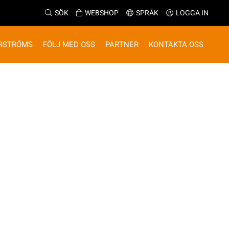
SÖK
WEBSHOP
SPRÅK
LOGGA IN
RSTRÖMS
FÖLJ MED OSS
PARTNER
KONTAKTA OSS