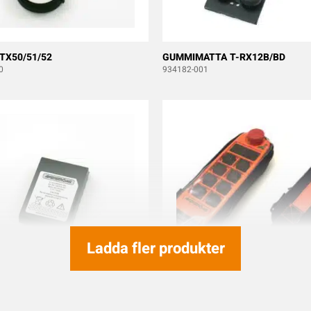
TX50/51/52
GUMMIMATTA T-RX12B/BD
0
934182-001
Ladda fler produkter
8B/10B/12B/28J B/ERA
SKYDDSVÄSKA FÖR TX50, TX52