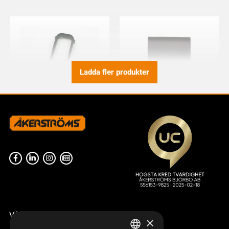
Ladda fler produkter
BUMPER TX50/51/52
BÄLTESFÄSTE KIT CLIPON
TX50-54
933590-000
934158-000
Våra radiostyrningar – översikt
×