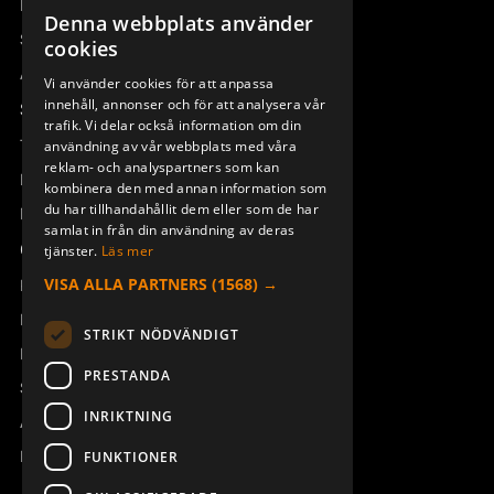
Remotus
Denna webbplats använder
SWEDISH
Sesam
cookies
ENGLISH
Access_Ctrl
Vi använder cookies för att anpassa
RADIO MODUL TRX BQ
RADIO MODUL TRX BQ
innehåll, annonser och för att analysera vår
DEUTSCH
Support
800MHz
900MHz AU
trafik. Vi delar också information om din
947966-863
947966-915
Teknisk support
användning av vår webbplats med våra
reklam- och analyspartners som kan
Boka service
kombinera den med annan information som
du har tillhandahållit dem eller som de har
Manualer och videoinstruktioner
samlat in från din användning av deras
Om Åkerströms
tjänster.
Läs mer
VISA ALLA PARTNERS
(1568) →
Kontakt
Nyheter
STRIKT NÖDVÄNDIGT
Pressrum
PRESTANDA
Säkerhet och direktiv
INRIKTNING
Allmänna villkor
STOPPSWITCH M KABEL
BATTERI 8B/10B/12B/28J
Tx50-Tx55 FSK12
B/ERA
REACH
FUNKTIONER
947098-000
933719-000