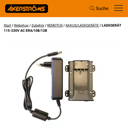
Suche
Start
/
Webshop
/
Zubehör
/
REMOTUS
/
AKKUS/LADEGERÄTE
/ LADEGERÄT
115-230V AC ERA/10B/12B