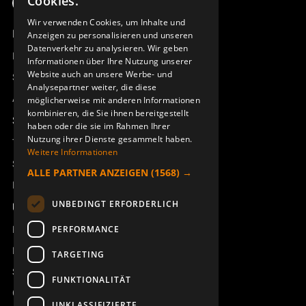
Cookies.
ENGLISH
Wir verwenden Cookies, um Inhalte und
Produktübersicht
Anzeigen zu personalisieren und unseren
DEUTSCH
Datenverkehr zu analysieren. Wir geben
Remotus
Informationen über Ihre Nutzung unserer
Website auch an unsere Werbe- und
Sesam
Analysepartner weiter, die diese
Access_Ctrl
möglicherweise mit anderen Informationen
kombinieren, die Sie ihnen bereitgestellt
Support
haben oder die sie im Rahmen Ihrer
Nutzung ihrer Dienste gesammelt haben.
Technischer Support
Weitere Informationen
Service buchen
ALLE PARTNER ANZEIGEN
(1568) →
Handbücher und Videoanleitungen
UNBEDINGT ERFORDERLICH
Über Åkerströms
Kontakt
PERFORMANCE
Neuigkeiten
TARGETING
Sicherheit und Richtlinien
FUNKTIONALITÄT
Geschäftsbedingungen
UNKLASSIFIZIERTE