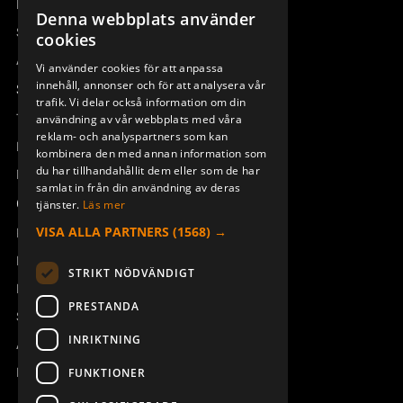
Remotus
Denna webbplats använder
SWEDISH
Sesam
cookies
ENGLISH
Access_Ctrl
Vi använder cookies för att anpassa
SYMBOLARK AQ80 DIN
SYMBOLARK AQ80 SHIFT
innehåll, annonser och för att analysera vår
DEUTSCH
Support
949827-001
949827-002
trafik. Vi delar också information om din
Teknisk support
användning av vår webbplats med våra
reklam- och analyspartners som kan
Boka service
kombinera den med annan information som
du har tillhandahållit dem eller som de har
Manualer och videoinstruktioner
samlat in från din användning av deras
Om Åkerströms
tjänster.
Läs mer
VISA ALLA PARTNERS
(1568) →
Kontakt
Nyheter
STRIKT NÖDVÄNDIGT
Pressrum
PRESTANDA
Säkerhet och direktiv
SYMBOLARK AQ80 SHIFT DIN
GUMMIMATTA J/M/T-RX ERA
INRIKTNING
Allmänna villkor
8B AQ80-8
949827-003
949819-000
REACH
FUNKTIONER