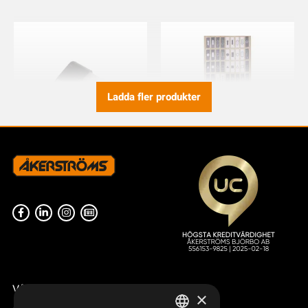
Ladda fler produkter
TRYCKSTRÖMSTÄLLARE
SYMBOLARK AQ80 JUPITER
DUBBELTR AQ80
NORDIC, CS
949695-000
949827-000
Våra radiostyrningar – översikt
×