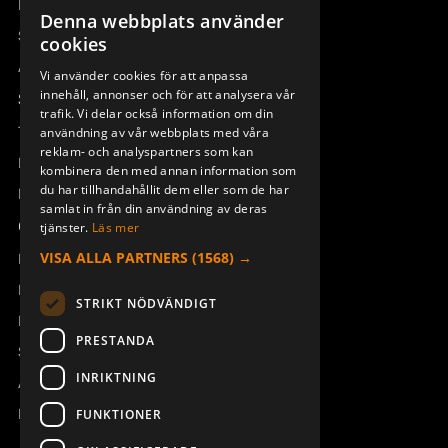
Remotus
Denna webbplats använder
SWEDISH
Sesam
cookies
ENGLISH
Access_Ctrl
Vi använder cookies för att anpassa
SYMBOLARK AQ80 SHIFT
SYMBOLARK AQ80 SHIFT DIN
innehåll, annonser och för att analysera vår
DEUTSCH
Support
949827-002
949827-003
trafik. Vi delar också information om din
Teknisk support
användning av vår webbplats med våra
reklam- och analyspartners som kan
Boka service
kombinera den med annan information som
du har tillhandahållit dem eller som de har
Manualer och videoinstruktioner
samlat in från din användning av deras
Om Åkerströms
tjänster.
Läs mer
VISA ALLA PARTNERS
(1568) →
Kontakt
Nyheter
STRIKT NÖDVÄNDIGT
Pressrum
PRESTANDA
Säkerhet och direktiv
GUMMIMATTA J/M/T-RX ERA
BÄLTESFÄSTE KIT CLIPON
INRIKTNING
Allmänna villkor
6B AQ80-6
TX50-54
949819-001
934158-000
REACH
FUNKTIONER