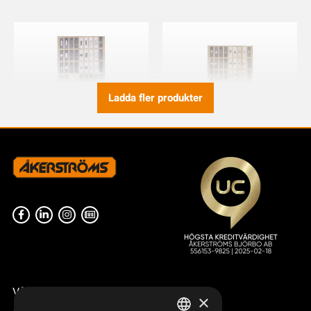
Ladda fler produkter
SYMBOLARK AQ80 JUPITER
SYMBOLARK AQ80 DIN
NORDIC, CS
949827-001
949827-000
Våra radiostyrningar – översikt
×