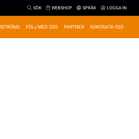
SÖK
WEBSHOP
SPRÅK
LOGGA IN
RSTRÖMS
FÖLJ MED OSS
PARTNER
KONTAKTA OSS