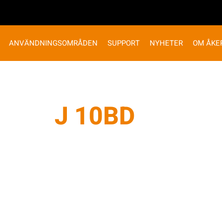
ANVÄNDNINGSOMRÅDEN
SUPPORT
NYHETER
OM ÅKE
J 10BD