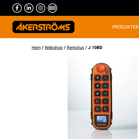
PRODUKTER
Hem
/
Webshop
/
Remotus
/ J 10BD