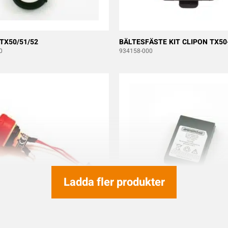
TX50/51/52
BÄLTESFÄSTE KIT CLIPON TX50
0
934158-000
Ladda fler produkter
ITCH M KABEL Tx50-Tx55
BATTERI 8B/10B/12B/28J B/ERA