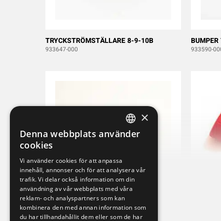
TRYCKSTRÖMSTÄLLARE 8-9-10B
BUMPER 
933647-000
933590-00
×
Denna webbplats använder
SWEDISH
cookies
ENGLISH
Vi använder cookies för att anpassa
innehåll, annonser och för att analysera vår
DEUTSCH
trafik. Vi delar också information om din
användning av vår webbplats med våra
reklam- och analyspartners som kan
kombinera den med annan information som
RADIO MODUL TRX BQ 900MHz AU
STOPPSW
du har tillhandahållit dem eller som de har