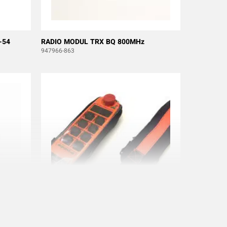
-54
RADIO MODUL TRX BQ 800MHz
947966-863
SKYDDSVÄSKA FÖR TX50, TX52-54