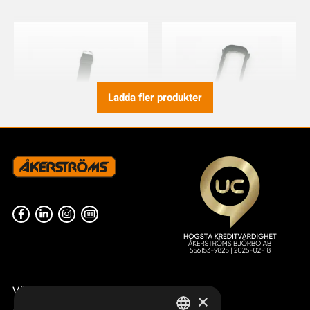
Ladda fler produkter
HANDLEDSREM TX50/51/52
BUMPER TX50/51/52
933721-000
933590-000
Våra radiostyrningar – översikt
×