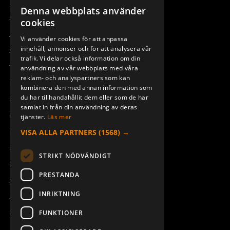
Remotus
Denna webbplats använder
SWEDISH
Sesam
cookies
ENGLISH
Access_Ctrl
Vi använder cookies för att anpassa
GUMMIMATTA T-RX12B/BD
BÄLTESFÄSTE KIT CLIPON
TX50-54
innehåll, annonser och för att analysera vår
DEUTSCH
934182-001
Support
934158-000
trafik. Vi delar också information om din
Teknisk support
användning av vår webbplats med våra
reklam- och analyspartners som kan
Boka service
kombinera den med annan information som
du har tillhandahållit dem eller som de har
Manualer och videoinstruktioner
samlat in från din användning av deras
Om Åkerströms
tjänster.
Läs mer
VISA ALLA PARTNERS
(1568) →
Kontakt
Nyheter
STRIKT NÖDVÄNDIGT
Pressrum
PRESTANDA
Säkerhet och direktiv
RADIO MODUL TRX BQ
STOPPSWITCH M KABEL
INRIKTNING
Allmänna villkor
800MHz
Tx50-Tx55 FSK12
947966-863
947098-000
REACH
FUNKTIONER