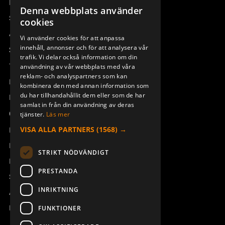
Remotus
Denna webbplats använder
SWEDISH
Sesam
cookies
ENGLISH
Access_Ctrl
Vi använder cookies för att anpassa
RADIO MODUL TRX BQ
RADIO MODUL TRX BQ
innehåll, annonser och för att analysera vår
DEUTSCH
Support
800MHz
900MHz AU
trafik. Vi delar också information om din
947966-863
947966-915
Teknisk support
användning av vår webbplats med våra
reklam- och analyspartners som kan
Boka service
kombinera den med annan information som
du har tillhandahållit dem eller som de har
Manualer och videoinstruktioner
samlat in från din användning av deras
Om Åkerströms
tjänster.
Läs mer
VISA ALLA PARTNERS
(1568) →
Kontakt
Nyheter
STRIKT NÖDVÄNDIGT
Pressrum
PRESTANDA
Säkerhet och direktiv
INRIKTNING
Allmänna villkor
STOPPSWITCH M KABEL
BATTERI 8B/10B/12B/28J
Tx50-Tx55 FSK12
B/ERA
REACH
FUNKTIONER
947098-000
933719-000