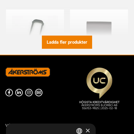
Ladda fler produkter
BUMPER TX50/51/52
BÄLTESFÄSTE KIT CLIPON
TX50-54
933590-000
934158-000
Våra radiostyrningar – översikt
×