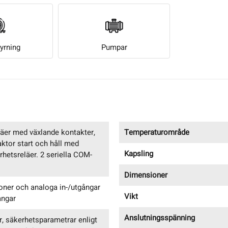
tyrning
Pumpar
äer med växlande kontakter,
Temperaturområde
ktor start och håll med
Kapsling
hetsreläer. 2 seriella COM-
Dimensioner
ioner och analoga in-/utgångar
Vikt
ångar
Anslutningsspänning
r, säkerhetsparametrar enligt