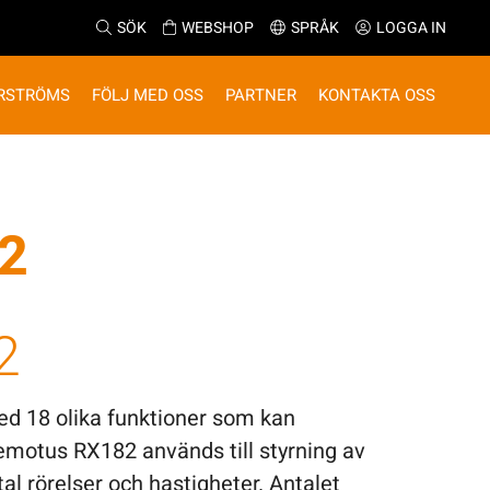
SÖK
WEBSHOP
SPRÅK
LOGGA IN
RSTRÖMS
FÖLJ MED OSS
PARTNER
KONTAKTA OSS
2
2
 18 olika funktioner som kan
motus RX182 används till styrning av
al rörelser och hastigheter. Antalet