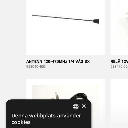
ANTENN 420-470MHz 1/4 VÅG SX
RELÄ 12
953040-400
933470-00
×
Denna webbplats använder
SWEDISH
cookies
ENGLISH