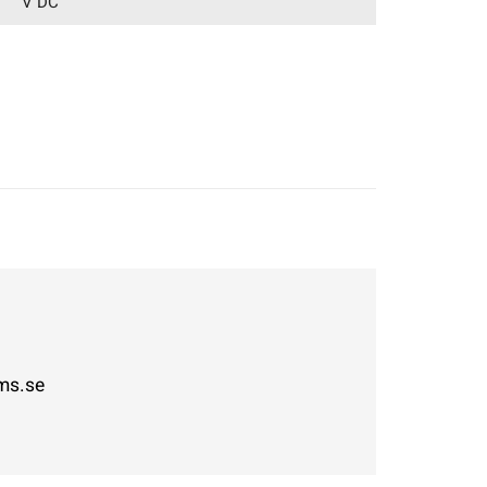
V DC
ms.se