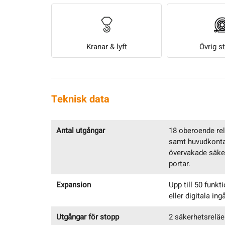
Kranar & lyft
Övrig s
Teknisk data
Antal utgångar
18 oberoende rel
samt huvudkonta
övervakade säker
portar.
Expansion
Upp till 50 funkt
eller digitala ing
Utgångar för stopp
2 säkerhetsreläe