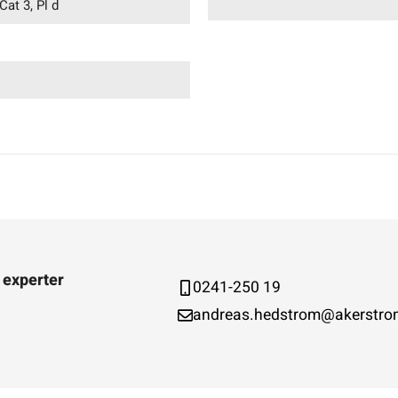
Cat 3, Pl d
 experter
0241-250 19
andreas.hedstrom@akerstro