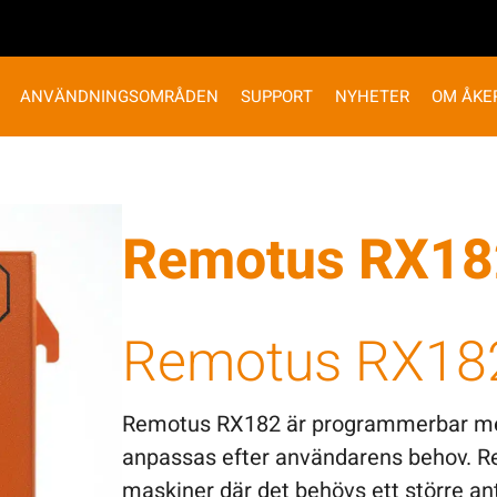
ANVÄNDNINGSOMRÅDEN
SUPPORT
NYHETER
OM ÅKE
Remotus RX18
Remotus RX18
Remotus RX182 är programmerbar med
anpassas efter användarens behov. Re
maskiner där det behövs ett större ant