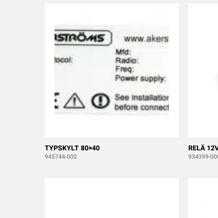
TYPSKYLT 80×40
RELÄ 12
945744-000
934399-00