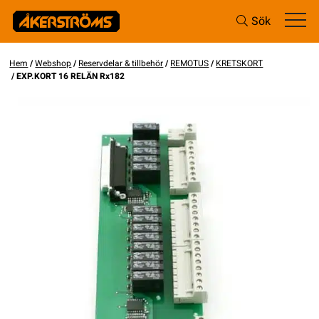
Sök
Hem
/
Webshop
/
Reservdelar & tillbehör
/
REMOTUS
/
KRETSKORT
/ EXP.KORT 16 RELÄN Rx182