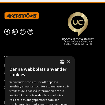
Våra radiostyrningar – översikt
×
Remotus
Denna webbplats använder
SWEDISH
Sesam
cookies
ENGLISH
Access_Ctrl
Vi använder cookies för att anpassa
innehåll, annonser och för att analysera vår
DEUTSCH
Support
trafik. Vi delar också information om din
Teknisk support
användning av vår webbplats med våra
reklam- och analyspartners som kan
Boka service
kombinera den med annan information som