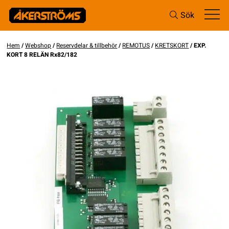
Sök
Hem
/
Webshop
/
Reservdelar & tillbehör
/
REMOTUS
/
KRETSKORT
/ EXP.
KORT 8 RELÄN Rx82/182