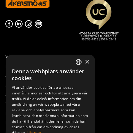
Våra radiostyrningar – översikt
×
Remotus
Denna webbplats använder
SWEDISH
Sesam
cookies
ENGLISH
Access_Ctrl
Vi använder cookies för att anpassa
innehåll, annonser och för att analysera vår
DEUTSCH
Support
trafik. Vi delar också information om din
Teknisk support
användning av vår webbplats med våra
reklam- och analyspartners som kan
Boka service
kombinera den med annan information som
du har tillhandahållit dem eller som de har
Manualer och videoinstruktioner
samlat in från din användning av deras
Om Åkerströms
tjänster.
Läs mer