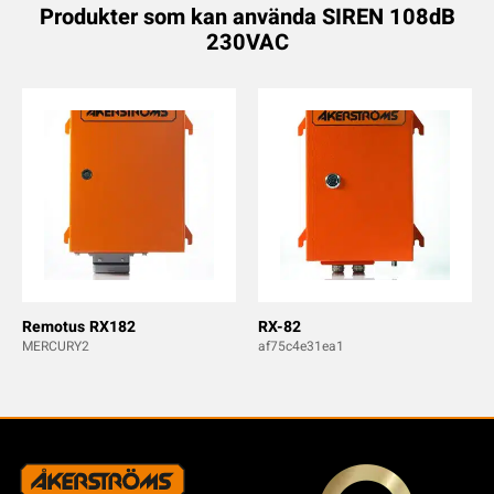
Produkter som kan använda SIREN 108dB
230VAC
Remotus RX182
RX-82
MERCURY2
af75c4e31ea1