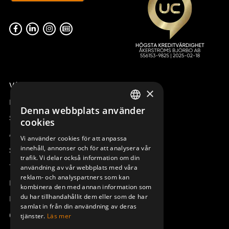
Våra radiostyrningar – översikt
×
Remotus
Denna webbplats använder
SWEDISH
Sesam
cookies
ENGLISH
Access_Ctrl
Vi använder cookies för att anpassa
innehåll, annonser och för att analysera vår
DEUTSCH
Support
trafik. Vi delar också information om din
Teknisk support
användning av vår webbplats med våra
reklam- och analyspartners som kan
Boka service
kombinera den med annan information som
du har tillhandahållit dem eller som de har
Manualer och videoinstruktioner
samlat in från din användning av deras
Om Åkerströms
tjänster.
Läs mer