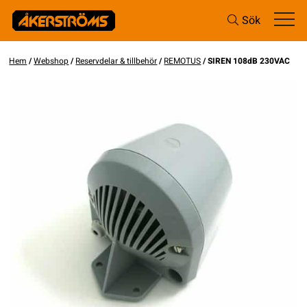
Sök
Hem
/
Webshop
/
Reservdelar & tillbehör
/
REMOTUS
/ SIREN 108dB 230VAC