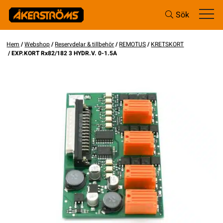
Sök
Hem
/
Webshop
/
Reservdelar & tillbehör
/
REMOTUS
/
KRETSKORT
/ EXP.KORT Rx82/182 3 HYDR.V. 0-1.5A