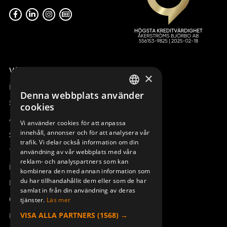
Våra radiostyrningar – översikt
×
Remotus
Denna webbplats använder
SWEDISH
Sesam
cookies
ENGLISH
Access_Ctrl
Vi använder cookies för att anpassa
innehåll, annonser och för att analysera vår
DEUTSCH
Support
trafik. Vi delar också information om din
Teknisk support
användning av vår webbplats med våra
reklam- och analyspartners som kan
Boka service
kombinera den med annan information som
du har tillhandahållit dem eller som de har
Manualer och videoinstruktioner
samlat in från din användning av deras
Om Åkerströms
tjänster.
Läs mer
VISA ALLA PARTNERS
(1568) →
Kontakt