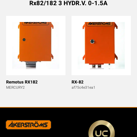
Rx82/182 3 HYDR.V. 0-1.5A
Remotus RX182
RX-82
MERCURY2
af75c4e31ea1