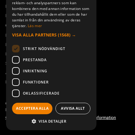
reklam- och analyspartners som kan
Boka service
kombinera den med annan information som
du har tillhandahållit dem eller som de har
Manualer och videoinstruktioner
samlat in från din användning av deras
Om Åkerströms
tjänster.
Läs mer
VISA ALLA PARTNERS
(1568) →
Kontakt
Nyheter
STRIKT NÖDVÄNDIGT
Pressrum
PRESTANDA
Säkerhet och direktiv
INRIKTNING
Allmänna villkor
REACH
FUNKTIONER
OKLASSIFICERADE
Copyright ©2026 Åkerströms. All rights reserved.
ACCEPTERA ALLA
AVVISA ALLT
Björbovägen 143, 786 97 Björbo.
Code of conduct
Integritetspolicy
Webbplatsinformation
VISA DETALJER