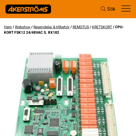
Sök
Hem
/
Webshop
/
Reservdelar & tillbehör
/
REMOTUS
/
KRETSKORT
/ CPU-
KORT FSK12 24/48VAC S. RX182