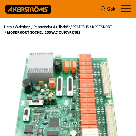
Sök
Hem
/
Webshop
/
Reservdelar & tillbehör
/
REMOTUS
/
KRETSKORT
/ MODERKORT SOCKEL 230VAC CU97/RX182