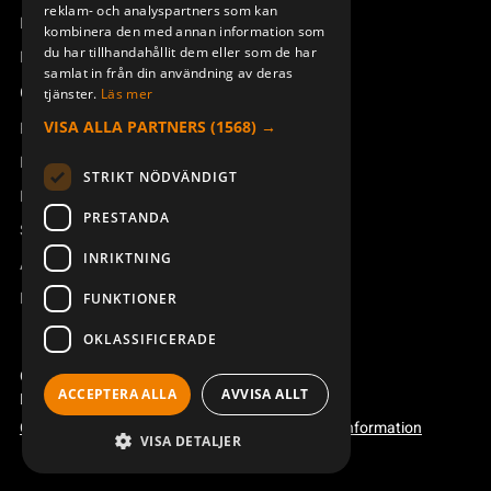
reklam- och analyspartners som kan
Boka service
kombinera den med annan information som
du har tillhandahållit dem eller som de har
Manualer och videoinstruktioner
samlat in från din användning av deras
Om Åkerströms
tjänster.
Läs mer
VISA ALLA PARTNERS
(1568) →
Kontakt
Nyheter
STRIKT NÖDVÄNDIGT
Pressrum
PRESTANDA
Säkerhet och direktiv
INRIKTNING
Allmänna villkor
REACH
FUNKTIONER
OKLASSIFICERADE
Copyright ©2026 Åkerströms. All rights reserved.
ACCEPTERA ALLA
AVVISA ALLT
Björbovägen 143, 786 97 Björbo.
Code of conduct
Integritetspolicy
Webbplatsinformation
VISA DETALJER