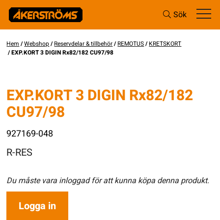
Sök
Hem
/
Webshop
/
Reservdelar & tillbehör
/
REMOTUS
/
KRETSKORT
/ EXP.KORT 3 DIGIN Rx82/182 CU97/98
EXP.KORT 3 DIGIN Rx82/182
CU97/98
927169-048
R-RES
Du måste vara inloggad för att kunna köpa denna produkt.
Logga in