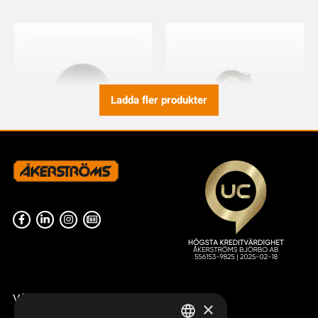
Ladda fler produkter
JOYSTICK KNOPP 30°
VRED SW 151003
934892-000
821617-000
Våra radiostyrningar – översikt
×