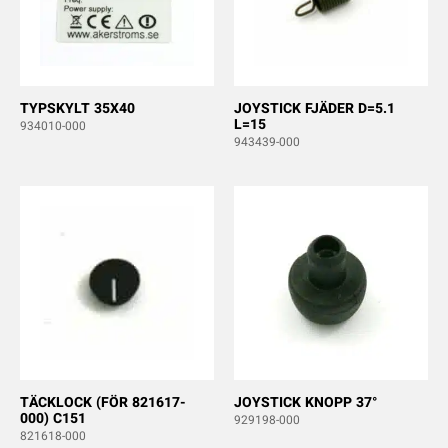
TYPSKYLT 35X40
JOYSTICK FJÄDER D=5.1
L=15
934010-000
943439-000
TÄCKLOCK (FÖR 821617-
JOYSTICK KNOPP 37°
000) C151
929198-000
821618-000