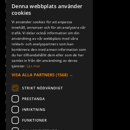
Remotus
Denna webbplats använder
SWEDISH
Sesam
cookies
ENGLISH
Access_Ctrl
Vi använder cookies för att anpassa
GUMMIHÄTTA KIT SILIKON
TRYCKSTRÖMSTÄLLARE
SIGNAL MC83-97
innehåll, annonser och för att analysera vår
DEUTSCH
944280-001
Support
939124-000
trafik. Vi delar också information om din
Teknisk support
användning av vår webbplats med våra
reklam- och analyspartners som kan
Boka service
kombinera den med annan information som
du har tillhandahållit dem eller som de har
Manualer och videoinstruktioner
samlat in från din användning av deras
Om Åkerströms
tjänster.
Läs mer
VISA ALLA PARTNERS
(1568) →
Kontakt
Nyheter
STRIKT NÖDVÄNDIGT
Pressrum
PRESTANDA
Säkerhet och direktiv
TRYCKSTRÖMSTÄLLARE ITW
TRYCKSTRÖMSTÄLLARE ITW
INRIKTNING
Allmänna villkor
59-111 RÖD
59-111 SVART
917959-001
917959-000
REACH
FUNKTIONER