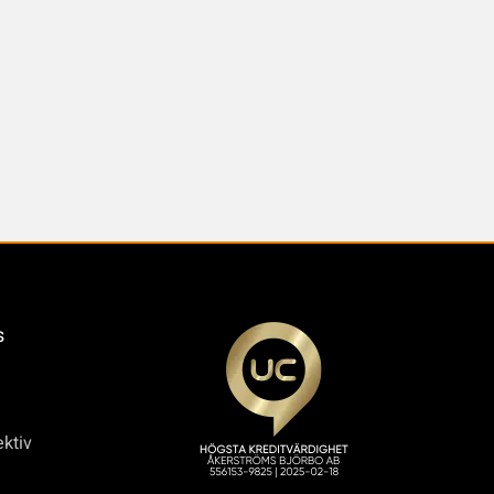
s
ktiv