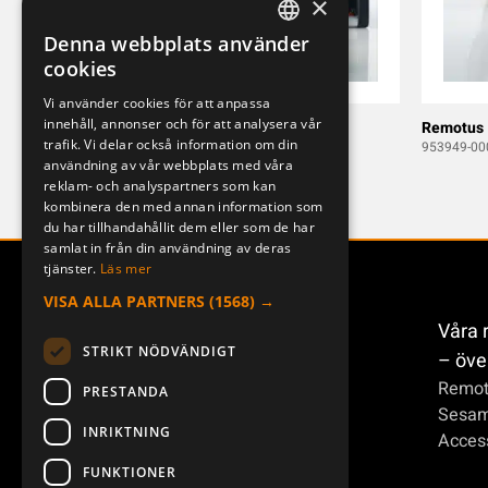
×
Denna webbplats använder
SWEDISH
cookies
ENGLISH
Vi använder cookies för att anpassa
innehåll, annonser och för att analysera vår
DEUTSCH
M-500JD
Remotus
trafik. Vi delar också information om din
MERCURY14
953949-00
användning av vår webbplats med våra
reklam- och analyspartners som kan
kombinera den med annan information som
du har tillhandahållit dem eller som de har
samlat in från din användning av deras
tjänster.
Läs mer
VISA ALLA PARTNERS
(1568) →
Våra 
STRIKT NÖDVÄNDIGT
– öve
Remot
PRESTANDA
Sesa
INRIKTNING
Access
FUNKTIONER