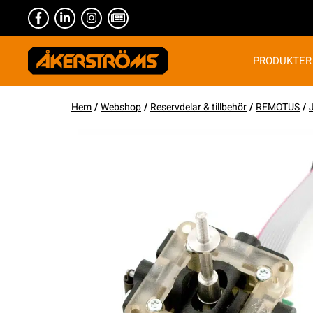
PRODUKTER
Hem
/
Webshop
/
Reservdelar & tillbehör
/
REMOTUS
/