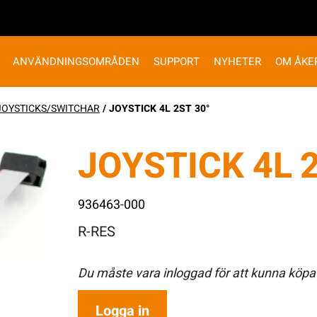
ANVÄNDNINGSOMRÅDEN
SUPPORT
NYHETER
OM ÅKE
JOYSTICKS/SWITCHAR
/ JOYSTICK 4L 2ST 30°
JOYSTICK 4L 2
936463-000
R-RES
Du måste vara inloggad för att kunna köpa
Logga in