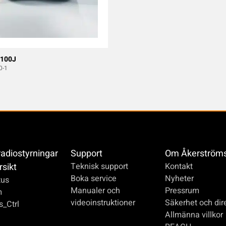
 100J
0-1
radiostyrningar
Support
Om Åkerström
rsikt
Teknisk support
Kontakt
Boka service
Nyheter
us
Manualer och
Pressrum
m
videoinstruktioner
Säkerhet och dire
_Ctrl
Allmänna villkor