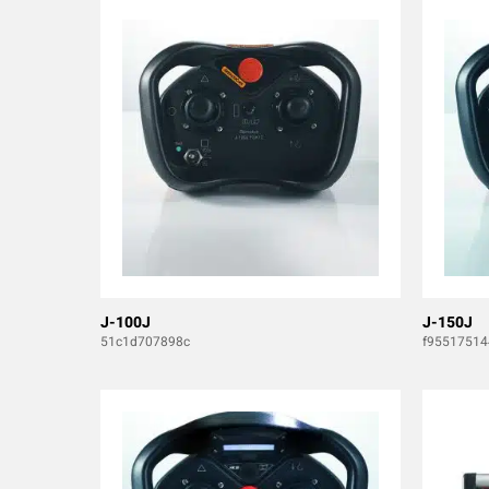
J-100J
J-150J
51c1d707898c
f95517514