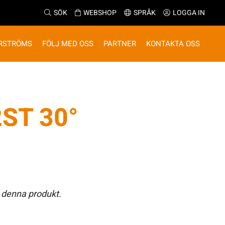
SÖK
WEBSHOP
SPRÅK
LOGGA IN
RSTRÖMS
FÖLJ MED OSS
PARTNER
KONTAKTA OSS
ST 30°
 denna produkt.