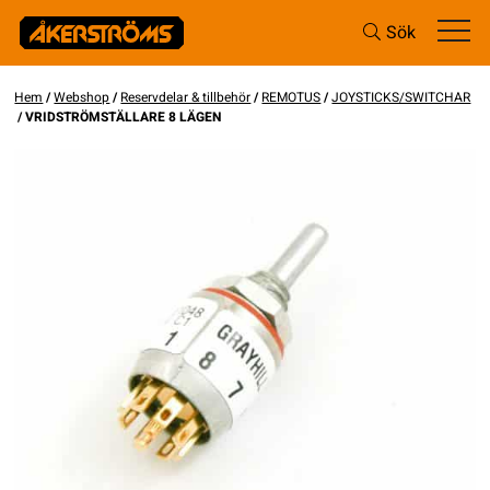
Sök
Hem
/
Webshop
/
Reservdelar & tillbehör
/
REMOTUS
/
JOYSTICKS/SWITCHAR
/ VRIDSTRÖMSTÄLLARE 8 LÄGEN