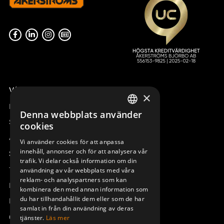
Våra radiostyrningar – översikt
×
Remotus
Denna webbplats använder
SWEDISH
Sesam
cookies
ENGLISH
Access_Ctrl
Vi använder cookies för att anpassa
innehåll, annonser och för att analysera vår
DEUTSCH
Support
trafik. Vi delar också information om din
Teknisk support
användning av vår webbplats med våra
reklam- och analyspartners som kan
Boka service
kombinera den med annan information som
du har tillhandahållit dem eller som de har
Manualer och videoinstruktioner
samlat in från din användning av deras
Om Åkerströms
tjänster.
Läs mer