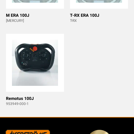
M ERA 100J
T-RX ERA 100J
[MERCURY]
T-RX
Remotus 100J
953949-000-1