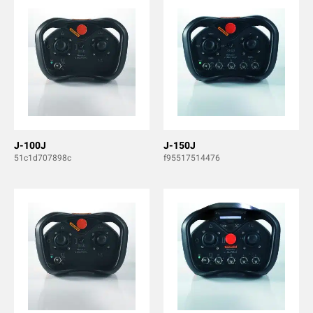
J-100J
J-150J
51c1d707898c
f95517514476