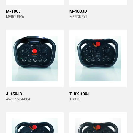
M-100J
M-100JD
MERCURY6
MERCURY7
J-150JD
T-RX 100J
45c177ebbbb4
T-RX13