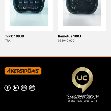
T-RX 100JD
Remotus 100J
T-RX4
953949-000-1