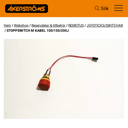
Sök
Hem
/
Webshop
/
Reservdelar & tillbehör
/
REMOTUS
/
JOYSTICKS/SWITCHAR
/ STOPPSWITCH M KABEL 100/150/200J