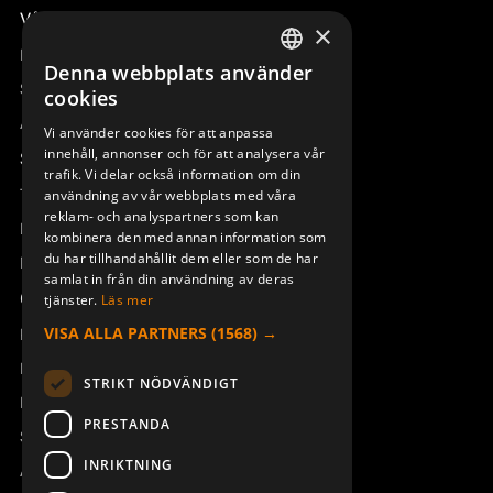
Våra radiostyrningar – översikt
×
Remotus
Denna webbplats använder
SWEDISH
Sesam
cookies
ENGLISH
Access_Ctrl
Vi använder cookies för att anpassa
innehåll, annonser och för att analysera vår
DEUTSCH
Support
trafik. Vi delar också information om din
Teknisk support
användning av vår webbplats med våra
reklam- och analyspartners som kan
Boka service
kombinera den med annan information som
du har tillhandahållit dem eller som de har
Manualer och videoinstruktioner
samlat in från din användning av deras
Om Åkerströms
tjänster.
Läs mer
VISA ALLA PARTNERS
(1568) →
Kontakt
Nyheter
STRIKT NÖDVÄNDIGT
Pressrum
PRESTANDA
Säkerhet och direktiv
INRIKTNING
Allmänna villkor