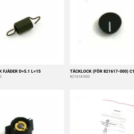
 FJÄDER D=5.1 L=15
TÄCKLOCK (FÖR 821617-000) C
0
821618-000