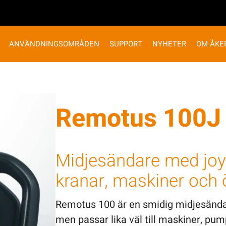
ANVÄNDNINGSOMRÅDEN
SUPPORT
NYHETER
OM ÅKE
Remotus 100J
Midjesändare med joyst
kranar, maskiner och 
Remotus 100 är en smidig midjesändare
men passar lika väl till maskiner, pum