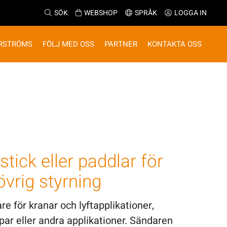
SÖK
WEBSHOP
SPRÅK
LOGGA IN
RSTRÖMS
FÖLJ MED OSS
PARTNER
KONTAKTA OSS
ick eller paddlar för
övrig styrning
 för kranar och lyftapplikationer,
par eller andra applikationer. Sändaren