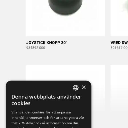
JOYSTICK KNOPP 30°
VRED SW
934892-000
821617-00
×
Denna webbplats använder
SWEDISH
cookies
ENGLISH
Vi använder cookies för att anpassa
innehåll, annonser och för att analysera vår
DEUTSCH
trafik. Vi delar också information om din