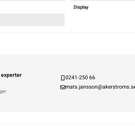
Display
 experter
0241-250 66
mats.jansson@akerstroms.s
ger