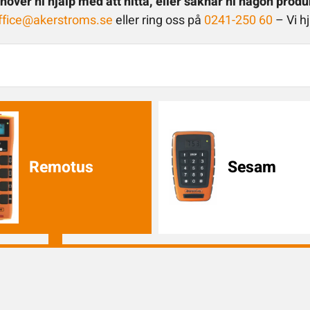
höver ni hjälp med att hitta, eller saknar ni någon produ
ffice@akerstroms.se
eller ring oss på
0241-250 60
– Vi hj
Remotus
Sesam