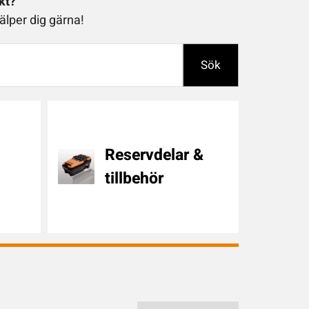
kt?
älper dig gärna!
S
Sök
e
a
r
c
h
Reservdelar &
tillbehör