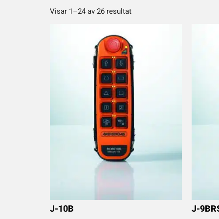
r
Visar 1–24 av 26 resultat
a
r
t
i
k
e
l
n
u
m
m
e
r
.
.
J-10B
J-9BR
.