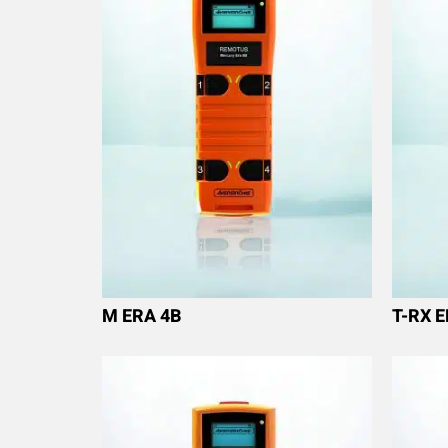
M ERA 4B
T-RX 