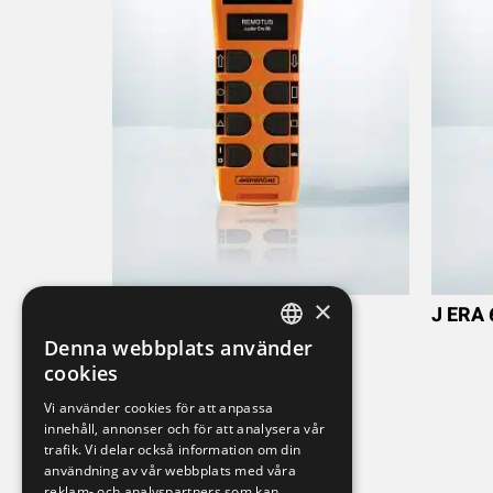
×
J ERA 8B
J ERA 
Denna webbplats använder
SWEDISH
cookies
ENGLISH
Vi använder cookies för att anpassa
innehåll, annonser och för att analysera vår
DEUTSCH
trafik. Vi delar också information om din
användning av vår webbplats med våra
reklam- och analyspartners som kan