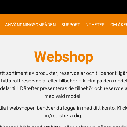
ANVÄNDNINGSOMRÅDEN
SUPPORT
NYHETER
OM ÅKE
Webshop
ett sortiment av produkter, reservdelar och tillbehör tillgä
hitta rätt reservdelar eller tillbehör – klicka på den model
elar till. Därefter presenteras de tillbehör och reservde
med vald modell.
dla i webshopen behöver du logga in med ditt konto. Klic
in/registrera dig.