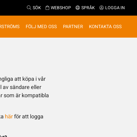
SÖK
WEBSHOP
SPRÅK
LOGGA IN
RSTRÖMS
FÖLJ MED OSS
PARTNER
KONTAKTA OSS
ngliga att köpa i vår
l av sändare eller
lar som är kompatibla
ka
här
för att logga