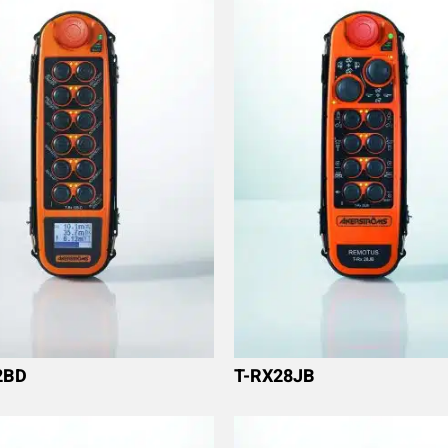
2BD
T-RX28JB