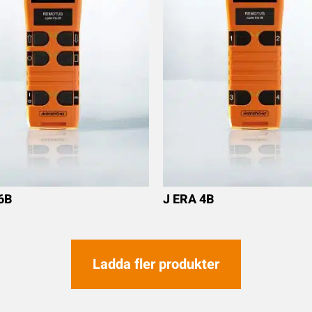
6B
J ERA 4B
Ladda fler produkter