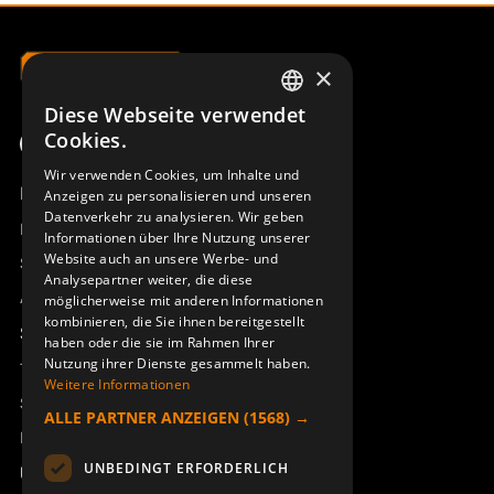
×
Diese Webseite verwendet
SWEDISH
Cookies.
ENGLISH
Wir verwenden Cookies, um Inhalte und
Produktübersicht
Anzeigen zu personalisieren und unseren
DEUTSCH
Datenverkehr zu analysieren. Wir geben
Remotus
Informationen über Ihre Nutzung unserer
Website auch an unsere Werbe- und
Sesam
Analysepartner weiter, die diese
Access_Ctrl
möglicherweise mit anderen Informationen
kombinieren, die Sie ihnen bereitgestellt
Support
haben oder die sie im Rahmen Ihrer
Nutzung ihrer Dienste gesammelt haben.
Technischer Support
Weitere Informationen
Service buchen
ALLE PARTNER ANZEIGEN
(1568) →
Handbücher und Videoanleitungen
UNBEDINGT ERFORDERLICH
Über Åkerströms