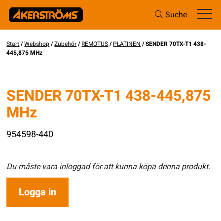
Suche
Start
/
Webshop
/
Zubehör
/
REMOTUS
/
PLATINEN
/ SENDER 70TX-T1 438-
445,875 MHz
SENDER 70TX-T1 438-445,875
MHz
954598-440
Du måste vara inloggad för att kunna köpa denna produkt.
Logga in