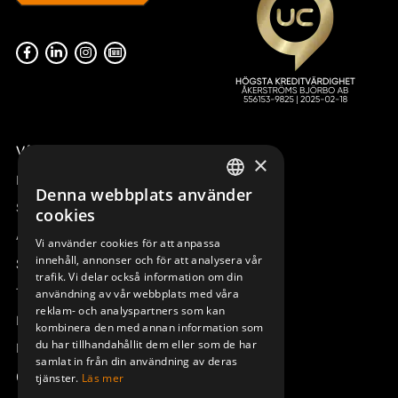
Våra radiostyrningar – översikt
×
Remotus
Denna webbplats använder
SWEDISH
Sesam
cookies
ENGLISH
Access_Ctrl
Vi använder cookies för att anpassa
innehåll, annonser och för att analysera vår
DEUTSCH
Support
trafik. Vi delar också information om din
Teknisk support
användning av vår webbplats med våra
reklam- och analyspartners som kan
Boka service
kombinera den med annan information som
du har tillhandahållit dem eller som de har
Manualer och videoinstruktioner
samlat in från din användning av deras
Om Åkerströms
tjänster.
Läs mer