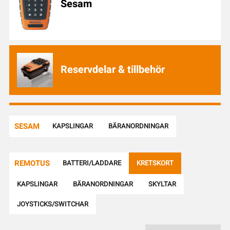
Sesam
i
k
e
l
n
u
Reservdelar & tillbehör
m
m
e
r
SESAM
KAPSLINGAR
BÄRANORDNINGAR
.
.
.
REMOTUS
BATTERI/LADDARE
KRETSKORT
KAPSLINGAR
BÄRANORDNINGAR
SKYLTAR
JOYSTICKS/SWITCHAR