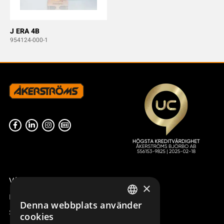
J ERA 4B
954124-000-1
Våra radiostyrningar – översikt
×
Remotus
Denna webbplats använder
SWEDISH
Sesam
cookies