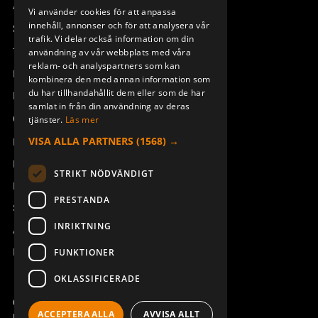
ENGLISH
Access_Ctrl
Vi använder cookies för att anpassa
innehåll, annonser och för att analysera vår
DEUTSCH
Support
trafik. Vi delar också information om din
Teknisk support
användning av vår webbplats med våra
reklam- och analyspartners som kan
Boka service
kombinera den med annan information som
du har tillhandahållit dem eller som de har
Manualer och videoinstruktioner
samlat in från din användning av deras
Om Åkerströms
tjänster.
Läs mer
VISA ALLA PARTNERS
(1568) →
Kontakt
Nyheter
STRIKT NÖDVÄNDIGT
Pressrum
PRESTANDA
Säkerhet och direktiv
INRIKTNING
Allmänna villkor
REACH
FUNKTIONER
OKLASSIFICERADE
Copyright ©2026 Åkerströms. All rights reserved.
ACCEPTERA ALLA
AVVISA ALLT
Björbovägen 143, 786 97 Björbo.