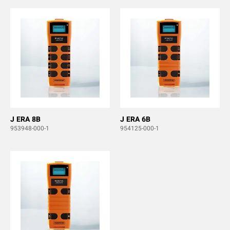
J ERA 8B
J ERA 6B
953948-000-1
954125-000-1