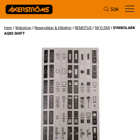
Sök
Hem
/
Webshop
/
Reservdelar & tillbehör
/
REMOTUS
/
SKYLTAR
/ SYMBOLARK
AQ80 SHIFT