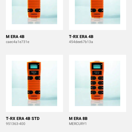
M ERA 4B
T-RX ERA 4B
caec4a1e731e
454dee67b13a
T-RX ERA 4B STD
M ERA 8B
951363-400
MERCURY1